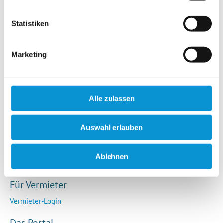
Hotels / Pensionen
Campingplätze
Statistiken
Urlaubsgesuche
Reiseversicherung
Marketing
Rechtliches
AGB
Alle zulassen
Impressum
Datenschutz
Auswahl erlauben
So funktioniert die Plattform
Cookie-Erklärung
Ablehnen
Barrierefreiheitserklärung
Für Vermieter
Vermieter-Login
Das Portal