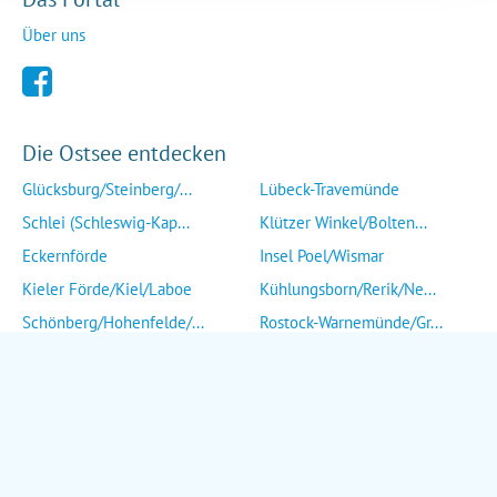
Über uns
Die Ostsee entdecken
Glücksburg/Steinberg/...
Lübeck-Travemünde
Schlei (Schleswig-Kap...
Klützer Winkel/Bolten...
Eckernförde
Insel Poel/Wismar
Kieler Förde/Kiel/Laboe
Kühlungsborn/Rerik/Ne...
Schönberg/Hohenfelde/...
Rostock-Warnemünde/Gr...
Insel Fehmarn
Insel Fischland/Darß/...
Heiligenhafen/Weißenh...
Ribnitz-Damgarten/Str...
Grömitz/Kellenhusen/D...
Insel Rügen/Insel Hid...
Eutin/Malente/Plön
Insel Usedom
Neustadt/Sierksdorf/P...
Wolgast/Anklam/Uecker...