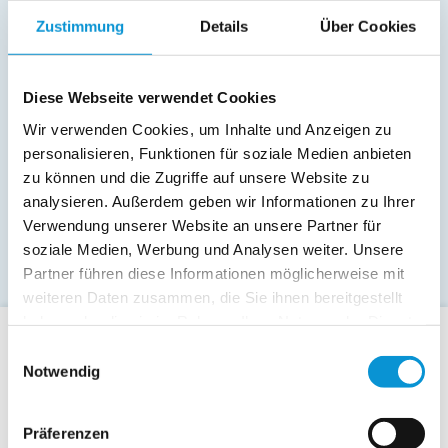
Zustimmung
Details
Über Cookies
Diese Webseite verwendet Cookies
Wir verwenden Cookies, um Inhalte und Anzeigen zu
personalisieren, Funktionen für soziale Medien anbieten
zu können und die Zugriffe auf unsere Website zu
analysieren. Außerdem geben wir Informationen zu Ihrer
Verwendung unserer Website an unsere Partner für
soziale Medien, Werbung und Analysen weiter. Unsere
Partner führen diese Informationen möglicherweise mit
weiteren Daten zusammen, die Sie ihnen bereitgestellt
haben oder die sie im Rahmen Ihrer Nutzung der Dienste
gesammelt haben.
Einwilligungsauswahl
Für Gäste
Notwendig
Allgemeine Buchungsanfrage
Last-Minute-Angebote
Präferenzen