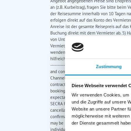
Angebot angegebenen Preise sind Endpreise 
an (z.B. Kurbeitrag), fragen Sie bitte bei
der Reisesumme innerhalb von 10 Tagen nac
erfolgen direkt auf das Konto des Vermiet
Anreise ist der gesamte Reisepreis auf das
Buchung direkt mit dem Vermieter ab. 5) 
von Unterkünften) ein. Für die Erbringung 
Vermieter. 6) Reklamationen Soweit Mängel 
wenden. Sollten Sie mit Ihrem Vermieter 
hilfreich zur Seite. -------------------------------
--------------------- General booking condi
Zustimmung
and conditions carefully - they are part of
Channelmanager, who only acts as a broker f
contract is made directly between the land
Diese Webseite verwendet 
booking confirmation. The invoice for the m
Wir verwenden Cookies, um I
expectations, the landlord's claim for payme
und die Zugriffe auf unsere 
SECRA Fewo-Channelmanager. We therefore r
Website an unsere Partner fü
cancellation notice, the following rates wi
möglicherweise mit weiteren
confirmation): 3) Prices / Services The price
may be incurred on site (e.g. visitor's tax),
der Dienste gesammelt habe
individual cases until 30% is due within 10