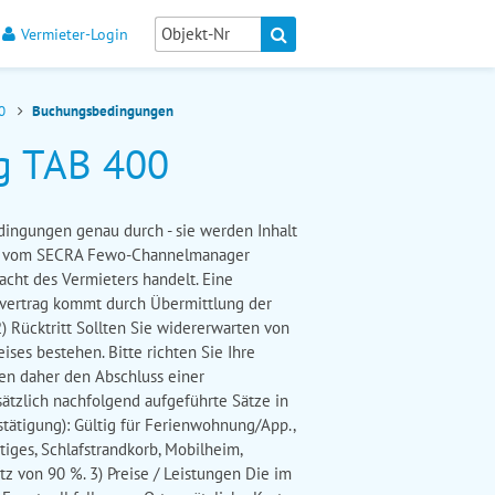
Vermieter-Login
00
Buchungsbedingungen
g TAB 400
edingungen genau durch - sie werden Inhalt
en vom SECRA Fewo-Channelmanager
macht des Vermieters handelt. Eine
svertrag kommt durch Übermittlung der
) Rücktritt Sollten Sie widererwarten von
ses bestehen. Bitte richten Sie Ihre
en daher den Abschluss einer
ätzlich nachfolgend aufgeführte Sätze in
tätigung): Gültig für Ferienwohnung/App.,
ges, Schlafstrandkorb, Mobilheim,
tz von 90 %. 3) Preise / Leistungen Die im