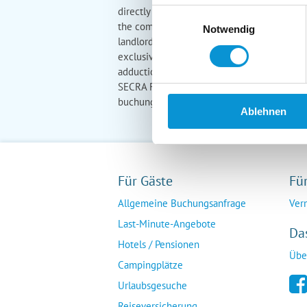
directly to the account of the landlord, wh
Einwilligungsauswahl
the complete travel price must be paid to th
Notwendig
landlord. 5) Liability The SECRA Fewo-Chann
exclusively liable for the fulfillment of th
adduction of the booked service, you should
SECRA Fewo-Channelmanager. We are happy
buchung@fewo-channelmanager.de
Telefo
Ablehnen
Für Gäste
Fü
Allgemeine Buchungsanfrage
Ver
Last-Minute-Angebote
Da
Hotels / Pensionen
Übe
Campingplätze
Urlaubsgesuche
Reiseversicherung