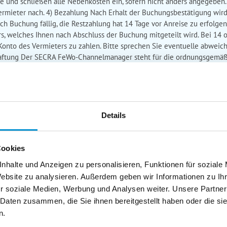
und schließen alle Nebenkosten ein, sofern nicht anders angegeben. E
m Vermieter nach. 4) Bezahlung Nach Erhalt der Buchungsbestätigung wi
h Buchung fällig, die Restzahlung hat 14 Tage vor Anreise zu erfolgen
ers, welches Ihnen nach Abschluss der Buchung mitgeteilt wird. Bei 1
 Konto des Vermieters zu zahlen. Bitte sprechen Sie eventuelle abweic
Haftung Der SECRA FeWo-Channelmanager steht für die ordnungsgemäße
der gebuchten Leistungen selbst und eventuelle Mängel der Leistungse
bei der Erbringung der gebuchten Leistung auftreten, sollten Sie sich
zu keiner Einigung kommen, wenden Sie sich bitte an den SECRA Fewo
------------------------------------------------------- ENGLISH VERSION ------------
tions Dear guest, we are pleased that you would like to book this accomm
Details
 the accommodation contract between the landlord and yourself. This p
or the accommodation and possible additional services and acts in auth
lord and the guest. 1) Conclusion of contract The accommodation contra
Cookies
ediated services is issued by the respective landlord. 2) Cancellation S
nhalte und Anzeigen zu personalisieren, Funktionen für soziale
nt of the agreed travel price remains. For administrative reasons, plea
Website zu analysieren. Außerdem geben wir Informationen zu I
ecommend the use of a travel cancellation cost / abort insurance. De
r soziale Medien, Werbung und Analysen weiter. Unsere Partner
ll be charged, which are also accepted by the landlord (possible deviat
 Daten zusammen, die Sie ihnen bereitgestellt haben oder die s
s stated in the offer are final prices and include all additional costs, un
 please contact the landlord. 4) Payment After reception of the booking c
n.
 days, the final payment must be made 14 days before arrival. All Paym