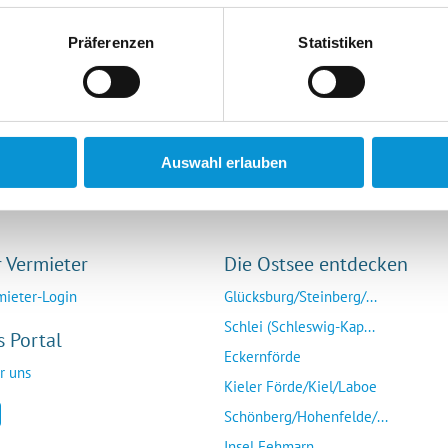
ich you will receive after the booking has been confirmed. In case of 14
e account of the lessor. Please discuss possible deviating regulations 
Präferenzen
Statistiken
elmanager is responsible for the proper delivery of its service (proc
e booked services itself and any shortcomings of the service provided. 6)
 first contact the respective landlord. If you cannot reach an agreemen
 to help you. SECRA Bookings GmbH Wagrienring 2 23730 Sierksdor
n: +49 (0)4561 - 5253052 Telefax: +49 (0)4561 - 5253020
Auswahl erlauben
r Vermieter
Die Ostsee entdecken
mieter-Login
Glücksburg/Steinberg/...
Schlei (Schleswig-Kap...
s Portal
Eckernförde
r uns
Kieler Förde/Kiel/Laboe
Schönberg/Hohenfelde/...
Insel Fehmarn