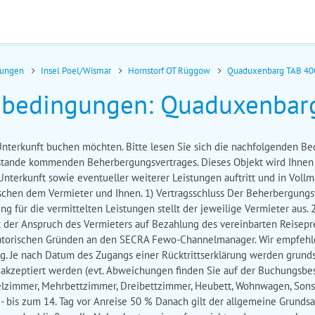
nungen
Insel Poel/Wismar
Hornstorf OT Rüggow
Quaduxenbarg TAB 4
bedingungen: Quaduxenbar
e Unterkunft buchen möchten. Bitte lesen Sie sich die nachfolgenden B
ustande kommenden Beherbergungsvertrages. Dieses Objekt wird Ihn
 Unterkunft sowie eventueller weiterer Leistungen auftritt und in Voll
ischen dem Vermieter und Ihnen. 1) Vertragsschluss Der Beherbergung
 für die vermittelten Leistungen stellt der jeweilige Vermieter aus. 2
t der Anspruch des Vermieters auf Bezahlung des vereinbarten Reiseprei
nisatorischen Gründen an den SECRA Fewo-Channelmanager. Wir empfehl
g. Je nach Datum des Zugangs einer Rücktrittserklärung werden grunds
 akzeptiert werden (evt. Abweichungen finden Sie auf der Buchungsbes
lzimmer, Mehrbettzimmer, Dreibettzimmer, Heubett, Wohnwagen, Sonsti
 - bis zum 14. Tag vor Anreise 50 % Danach gilt der allgemeine Grundsa