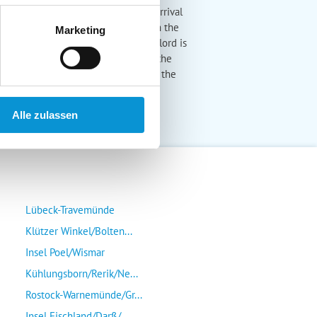
 or less days between booking and arrival
for short-term bookings directly with the
Marketing
urement of accommodation). The landlord is
 Complaints If deficiencies occur in the
t with your landlord, please contact the
f www.fewo-channelmanager.de
Alle zulassen
Lübeck-Travemünde
Klützer Winkel/Bolten...
Insel Poel/Wismar
Kühlungsborn/Rerik/Ne...
Rostock-Warnemünde/Gr...
Insel Fischland/Darß/...