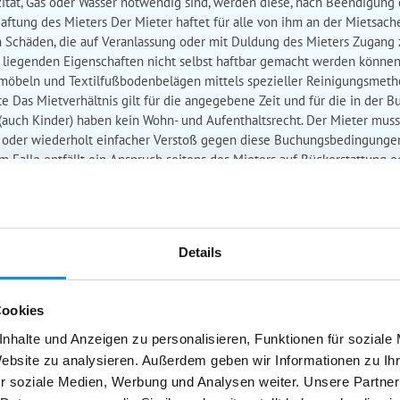
ität, Gas oder Wasser notwendig sind, werden diese, nach Beendigung 
Haftung des Mieters Der Mieter haftet für alle von ihm an der Mietsach
en Schäden, die auf Veranlassung oder mit Duldung des Mieters Zugang 
n liegenden Eigenschaften nicht selbst haftbar gemacht werden können
tzmöbeln und Textilfußbodenbelägen mittels spezieller Reinigungsmet
ete Das Mietverhältnis gilt für die angegebene Zeit und für die in der
auch Kinder) haben kein Wohn- und Aufenthaltsrecht. Der Mieter muss 
 oder wiederholt einfacher Verstoß gegen diese Buchungsbedingungen
 Falle entfällt ein Anspruch seitens des Mieters auf Rückerstattung 
 Kosten dafür gemäß der Preisliste abgerechnet. Um ein Check-in nac
er die Spätanreise informieren. Das Mietobjekt ist am Tag der Abreise 
en. Unrat muss vom Mieter bei Abreise entsorgt werden. 6. Schäden, Ha
 seines Aufenthaltes am und im Mietobjekt entstanden sind sofort zu m
Details
erden. Die Anreiseunterlagen sind Bestandteil der Buchungsbestäti
nierung Es gelten die Stornobedingungen des Vermittlers. Tritt der Mie
 angegebenen Staffelung, zu leisten. Bei späterer Anreise oder frühe
Cookies
 Der Vermittler kann im Auftrag des Eigentümers/Vermieters nur von der
t. In diesem Fall steht dem Mieter die Rückzahlung des Mietpreises z
nhalte und Anzeigen zu personalisieren, Funktionen für soziale
vom Vermittler Gebühren und/oder Schadenersatzansprüche geltend 
Website zu analysieren. Außerdem geben wir Informationen zu I
 und werden bei einer Stornierung nicht erstattet. 8. Störungen im Mie
r soziale Medien, Werbung und Analysen weiter. Unsere Partner
 der Vermittler nicht haftbar gemacht werden. Das Mietobjekt wird f