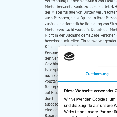
Verrechnung für den Verbrauch von Elektriz
Mieter benannte Konto zurückerstattet. 4. 
der Mieter für alle von Dritten verursacht
auch Personen, die aufgrund in ihrer Perso
zusätzlich erforderliche Reinigung von Si
Mieter verursacht wurde. 5. Details der Mi
Nicht in der Buchung gemeldete Personen (
bewohnen, mitteilen. Ein schwerwiegender
Kündigung der Buchung zur Folge. In diesem
Personen im Mietobjekt wohnen, werden die
den Vermittler bis spätestens 17:00 Uhr üb
Geschirrspüler zur Endreinigung freizugeb
ist verpflichtet alle Schäden, die während
Zustimmung
nach vorheriger Zustimmung mitgebracht w
vollständiger Zahlung ausgehändigt. 7. Stor
Betrag nach der in der Buchungsbestätigung
Diese Webseite verwendet 
auf Erstattung von Teilen des Mietpreises.
durch Fremdeinwirkung nicht bezugsfähig is
Wir verwenden Cookies, um I
ausgeschlossen. Bei Umbuchungen können 
und die Zugriffe auf unsere 
eine gesonderte Dienstleistung der Portale
Website an unsere Partner fü
Bauarbeiten oder Straßenbauarbeiten kann