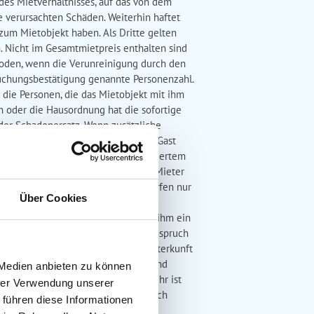
des Mietverhältnisses, auf das von dem
e verursachten Schäden. Weiterhin haftet
zum Mietobjekt haben. Als Dritte gelten
. Nicht im Gesamtmietpreis enthalten sind
hoden, wenn die Verunreinigung durch den
 Buchungsbestätigung genannte Personenzahl.
die Personen, die das Mietobjekt mit ihm
 oder die Hausordnung hat die sofortige
oder Schadenersatz. Wenn zusätzliche
h 18 Uhr zu ermöglichen, muss der Gast
bis 10:00 Uhr besenrein und mit geleertem
ustiere und Anreiseunterlagen Der Mieter
elden und zu ersetzen. Haustiere dürfen nur
Über Cookies
gung und werden dem Mieter nach
ter von der Buchung zurück, ist von ihm ein
rer Abreise hat der Mieter keinen Anspruch
 Buchung zurücktreten, falls die Unterkunft
u. Weitere Ansprüche des Mieters sind
 Medien anbieten zu können
gemacht werden. Die Buchungsgebühr ist
hrer Verwendung unserer
tverhältnis Bei Lärm, Störungen, durch
 führen diese Informationen
ür eine ordnungsgemäße Benutzung