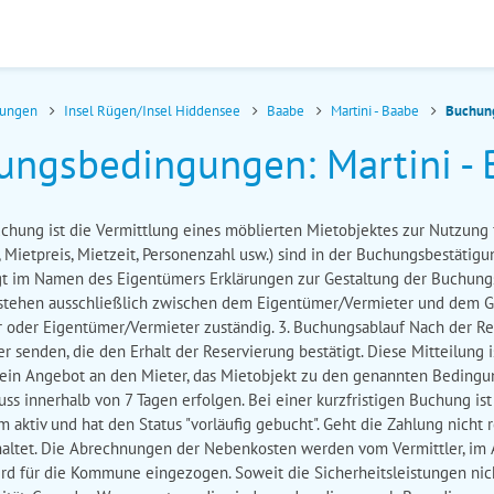
nungen
Insel Rügen/Insel Hiddensee
Baabe
Martini - Baabe
Buchun
ungsbedingungen: Martini - 
chung ist die Vermittlung eines möblierten Mietobjektes zur Nutzung 
Mietpreis, Mietzeit, Personenzahl usw.) sind in der Buchungsbestätigun
htigt im Namen des Eigentümers Erklärungen zur Gestaltung der Buch
ehen ausschließlich zwischen dem Eigentümer/Vermieter und dem Gast
r oder Eigentümer/Vermieter zuständig. 3. Buchungsablauf Nach der Re
senden, die den Erhalt der Reservierung bestätigt. Diese Mitteilung 
t ein Angebot an den Mieter, das Mietobjekt zu den genannten Beding
s innerhalb von 7 Tagen erfolgen. Bei einer kurzfristigen Buchung ist d
 aktiv und hat den Status "vorläufig gebucht". Geht die Zahlung nicht 
haltet. Die Abrechnungen der Nebenkosten werden vom Vermittler, im 
rd für die Kommune eingezogen. Soweit die Sicherheitsleistungen nic