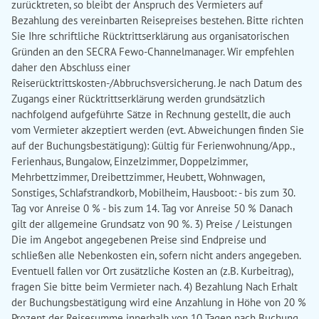
zurücktreten, so bleibt der Anspruch des Vermieters auf
Bezahlung des vereinbarten Reisepreises bestehen. Bitte richten
Sie Ihre schriftliche Rücktrittserklärung aus organisatorischen
Gründen an den SECRA Fewo-Channelmanager. Wir empfehlen
daher den Abschluss einer
Reiserücktrittskosten-/Abbruchsversicherung. Je nach Datum des
Zugangs einer Rücktrittserklärung werden grundsätzlich
nachfolgend aufgeführte Sätze in Rechnung gestellt, die auch
vom Vermieter akzeptiert werden (evt. Abweichungen finden Sie
auf der Buchungsbestätigung): Gültig für Ferienwohnung/App.,
Ferienhaus, Bungalow, Einzelzimmer, Doppelzimmer,
Mehrbettzimmer, Dreibettzimmer, Heubett, Wohnwagen,
Sonstiges, Schlafstrandkorb, Mobilheim, Hausboot: - bis zum 30.
Tag vor Anreise 0 % - bis zum 14. Tag vor Anreise 50 % Danach
gilt der allgemeine Grundsatz von 90 %. 3) Preise / Leistungen
Die im Angebot angegebenen Preise sind Endpreise und
schließen alle Nebenkosten ein, sofern nicht anders angegeben.
Eventuell fallen vor Ort zusätzliche Kosten an (z.B. Kurbeitrag),
fragen Sie bitte beim Vermieter nach. 4) Bezahlung Nach Erhalt
der Buchungsbestätigung wird eine Anzahlung in Höhe von 20 %
Prozent der Reisesumme innerhalb von 10 Tagen nach Buchung