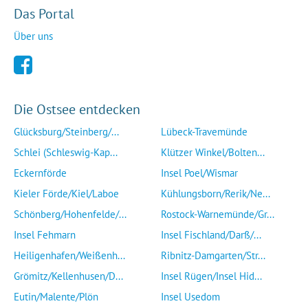
Das Portal
Über uns
Die Ostsee entdecken
Glücksburg/Steinberg/...
Lübeck-Travemünde
Schlei (Schleswig-Kap...
Klützer Winkel/Bolten...
Eckernförde
Insel Poel/Wismar
Kieler Förde/Kiel/Laboe
Kühlungsborn/Rerik/Ne...
Schönberg/Hohenfelde/...
Rostock-Warnemünde/Gr...
Insel Fehmarn
Insel Fischland/Darß/...
Heiligenhafen/Weißenh...
Ribnitz-Damgarten/Str...
Grömitz/Kellenhusen/D...
Insel Rügen/Insel Hid...
Eutin/Malente/Plön
Insel Usedom