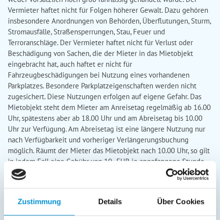
Vermieter haftet nicht für Folgen höherer Gewalt. Dazu gehören
insbesondere Anordnungen von Behörden, Überflutungen, Sturm,
Stromausfälle, Straßensperrungen, Stau, Feuer und
Terroranschläge. Der Vermieter haftet nicht für Verlust oder
Beschädigung von Sachen, die der Mieter in das Mietobjekt
eingebracht hat, auch haftet er nicht für
Fahrzeugbeschädigungen bei Nutzung eines vorhandenen
Parkplatzes. Besondere Parkplatzeigenschaften werden nicht
zugesichert. Diese Nutzungen erfolgen auf eigene Gefahr. Das
Mietobjekt steht dem Mieter am Anreisetag regelmäßig ab 16.00
Uhr, spätestens aber ab 18.00 Uhr und am Abreisetag bis 10.00
Uhr zur Verfügung. Am Abreisetag ist eine längere Nutzung nur
nach Verfügbarkeit und vorheriger Verlängerungsbuchung
möglich. Räumt der Mieter das Mietobjekt nach 10.00 Uhr, so gilt
in jedem Fall eine Gebühr von 10,- EUR je angefangene Stunde
als vereinbart. Schlüssel für das Mietobjekt werden dem Mieter
im Büro des Vermittlers oder im autorisierten Servicepoint
ausgehändigt und zurückgegeben. Für beschädigte und nicht
Zustimmung
Details
Über Cookies
ordnungsgemäß zurück-gegebene Schlüssel haftet der Mieter.
Haupt- und Nebensaison täglich 10.00 Uhr - 17.00 Uhr,