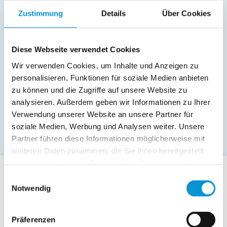
Zustimmung
Details
Über Cookies
Diese Webseite verwendet Cookies
Wir verwenden Cookies, um Inhalte und Anzeigen zu
personalisieren, Funktionen für soziale Medien anbieten
zu können und die Zugriffe auf unsere Website zu
analysieren. Außerdem geben wir Informationen zu Ihrer
Verwendung unserer Website an unsere Partner für
soziale Medien, Werbung und Analysen weiter. Unsere
Partner führen diese Informationen möglicherweise mit
weiteren Daten zusammen, die Sie ihnen bereitgestellt
haben oder die sie im Rahmen Ihrer Nutzung der Dienste
gesammelt haben.
Einwilligungsauswahl
Für Gäste
Notwendig
Allgemeine Buchungsanfrage
Last-Minute-Angebote
Präferenzen