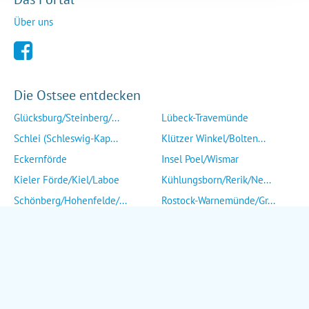
Über uns
Die Ostsee entdecken
Glücksburg/Steinberg/...
Lübeck-Travemünde
Schlei (Schleswig-Kap...
Klützer Winkel/Bolten...
Eckernförde
Insel Poel/Wismar
Kieler Förde/Kiel/Laboe
Kühlungsborn/Rerik/Ne...
Schönberg/Hohenfelde/...
Rostock-Warnemünde/Gr...
Insel Fehmarn
Insel Fischland/Darß/...
Heiligenhafen/Weißenh...
Ribnitz-Damgarten/Str...
Grömitz/Kellenhusen/D...
Insel Rügen/Insel Hid...
Eutin/Malente/Plön
Insel Usedom
Neustadt/Sierksdorf/P...
Wolgast/Anklam/Uecker...