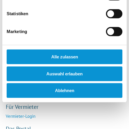
Hotels / Pensionen
Campingplätze
Statistiken
Urlaubsgesuche
Reiseversicherung
Marketing
Rechtliches
AGB
Alle zulassen
Impressum
Datenschutz
Auswahl erlauben
So funktioniert die Plattform
Cookie-Erklärung
Ablehnen
Barrierefreiheitserklärung
Für Vermieter
Vermieter-Login
Das Portal