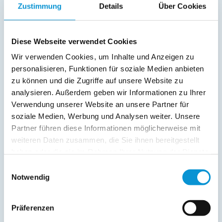
Zustimmung
Details
Über Cookies
Diese Webseite verwendet Cookies
Freier Kommentar an Vermieter
Wir verwenden Cookies, um Inhalte und Anzeigen zu
personalisieren, Funktionen für soziale Medien anbieten
zu können und die Zugriffe auf unsere Website zu
analysieren. Außerdem geben wir Informationen zu Ihrer
Verwendung unserer Website an unsere Partner für
soziale Medien, Werbung und Analysen weiter. Unsere
Partner führen diese Informationen möglicherweise mit
Kopie der Nachricht per Mail zusenden
weiteren Daten zusammen, die Sie ihnen bereitgestellt
Reiseversicherungs­informationen anfordern
haben oder die sie im Rahmen Ihrer Nutzung der Dienste
gesammelt haben.
Ich habe die
Datenschutzhinweise
gelesen und bin
Einwilligungsauswahl
damit einverstanden.
Notwendig
*
Ostsee-Ferienwohnungen.de erhebt, verarbeitet und
nutzt Ihre personenbezogenen Daten nur zur
Präferenzen
Bearbeitung Ihres Anliegens