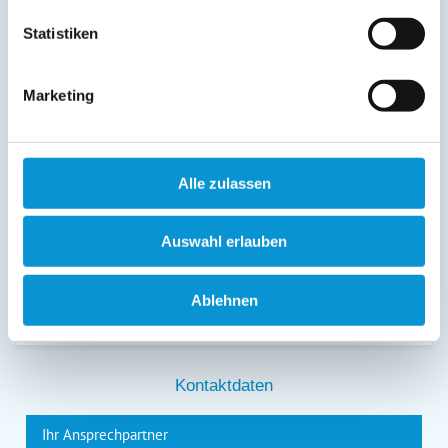
(Buchungsanfrage/Informationsanfrage). Sie können
Auskunft über die bei der Ostsee-Ferienwohnungen.de
Statistiken
gespeicherten Daten erhalten sowie die Berichtigung,
Löschung bzw. Sperrung Ihrer Daten verlangen. Die
Löschung bzw. Sperrung Ihrer Daten vor Abschluss der
Marketing
Bearbeitung Ihres Anliegens kann diesem
entgegenstehen. Die vorgenannten Rechte können Sie
gegenüber Ostsee-Ferienwohnungen.de unentgeltlich
über die im
Impressum
angegebenen
Kontaktmöglichkeiten geltend machen, außerdem steht
Alle zulassen
Ihnen ein Beschwerderecht bei einer Aufsichtsbehörde
zu.
*
Auswahl erlauben
Ablehnen
*
= Pflichtfeld
Kontaktdaten
Ihr Ansprechpartner