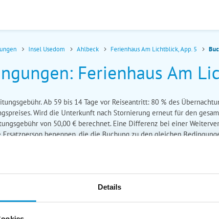
nungen
Insel Usedom
Ahlbeck
Ferienhaus Am Lichtblick, App. 5
Buc
gungen: Ferienhaus Am Lich
eitungsgebühr. Ab 59 bis 14 Tage vor Reiseantritt: 80 % des Übernachtu
gspreises. Wird die Unterkunft nach Stornierung erneut für den gesa
eitungsgebühr von 50,00 € berechnet. Eine Differenz bei einer Weiterv
e Ersatzperson benennen, die die Buchung zu den gleichen Bedingung
Details
Cookies