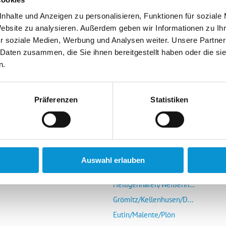
nhalte und Anzeigen zu personalisieren, Funktionen für soziale
Website zu analysieren. Außerdem geben wir Informationen zu I
r soziale Medien, Werbung und Analysen weiter. Unsere Partner
 Daten zusammen, die Sie ihnen bereitgestellt haben oder die s
n.
r Vermieter
Die Ostsee entdecken
mieter-Login
Glücksburg/Steinberg/...
Präferenzen
Statistiken
Schlei (Schleswig-Kap...
s Portal
Eckernförde
r uns
Kieler Förde/Kiel/Laboe
Schönberg/Hohenfelde/...
Auswahl erlauben
Insel Fehmarn
Heiligenhafen/Weißenh...
Grömitz/Kellenhusen/D...
Eutin/Malente/Plön