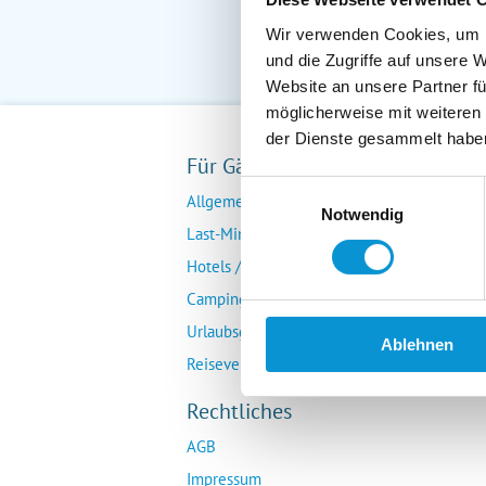
Wir verwenden Cookies, um I
und die Zugriffe auf unsere 
Website an unsere Partner fü
möglicherweise mit weiteren
der Dienste gesammelt habe
Für Gäste
Fü
Einwilligungsauswahl
Allgemeine Buchungsanfrage
Ver
Notwendig
Last-Minute-Angebote
Da
Hotels / Pensionen
Übe
Campingplätze
Urlaubsgesuche
Ablehnen
Reiseversicherung
Rechtliches
AGB
Impressum