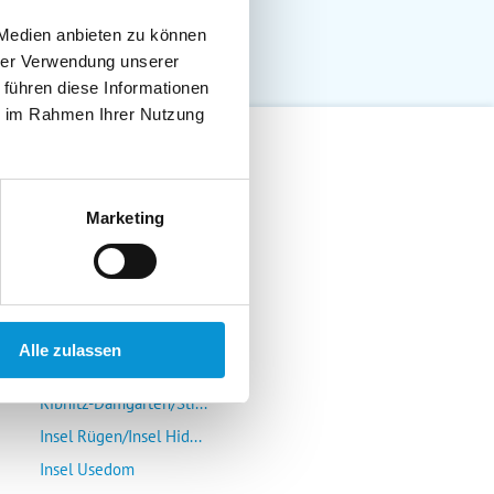
 Medien anbieten zu können
hrer Verwendung unserer
 führen diese Informationen
ie im Rahmen Ihrer Nutzung
Lübeck-Travemünde
Marketing
Klützer Winkel/Bolten...
Insel Poel/Wismar
Kühlungsborn/Rerik/Ne...
Rostock-Warnemünde/Gr...
Alle zulassen
Insel Fischland/Darß/...
Ribnitz-Damgarten/Str...
Insel Rügen/Insel Hid...
Insel Usedom