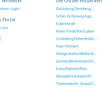
r Vermieter
Die Ostsee entdecken
mieter-Login
Glücksburg/Steinberg/...
Schlei (Schleswig-Kap...
s Portal
Eckernförde
r uns
Kieler Förde/Kiel/Laboe
Schönberg/Hohenfelde/...
Insel Fehmarn
Heiligenhafen/Weißenh...
Grömitz/Kellenhusen/D...
Eutin/Malente/Plön
Neustadt/Sierksdorf/P...
Timmendorfer Strand/S...