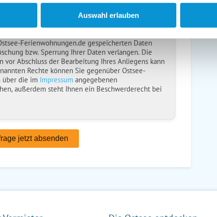
ise
gelesen und bin damit einverstanden.
Auswahl erlauben
ebt, verarbeitet und nutzt Ihre personenbezogenen
nliegens (Buchungsanfrage/Informationsanfrage). Sie
 Ostsee-Ferienwohnungen.de gespeicherten Daten
öschung bzw. Sperrung Ihrer Daten verlangen. Die
n vor Abschluss der Bearbeitung Ihres Anliegens kann
enannten Rechte können Sie gegenüber Ostsee-
 über die im
Impressum
angegebenen
hen, außerdem steht Ihnen ein Beschwerderecht bei