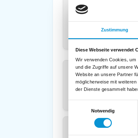
Land
*
:
Deuts
Telefon
*
:
Mobil:
Zustimmung
E-Mail:
Diese Webseite verwendet 
Wir verwenden Cookies, um I
Freier Kommentar an Vermieter
und die Zugriffe auf unsere 
Website an unsere Partner fü
möglicherweise mit weiteren
der Dienste gesammelt habe
Einwilligungsauswahl
Notwendig
Kopie der Nachricht per Mail z
Reiseversicherungs­information