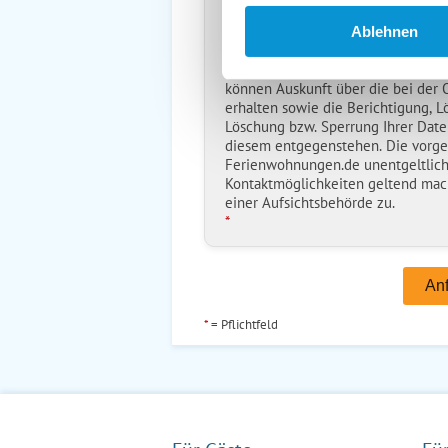
Ich habe die
Datenschutzhinwe
*
Ablehnen
Ostsee-Ferienwohnungen.de erh
Daten nur zur Bearbeitung Ihres A
können Auskunft über die bei der
erhalten sowie die Berichtigung, L
Löschung bzw. Sperrung Ihrer Date
diesem entgegenstehen. Die vorg
Ferienwohnungen.de unentgeltlich
Kontaktmöglichkeiten geltend mac
einer Aufsichtsbehörde zu.
*
*
= Pflichtfeld