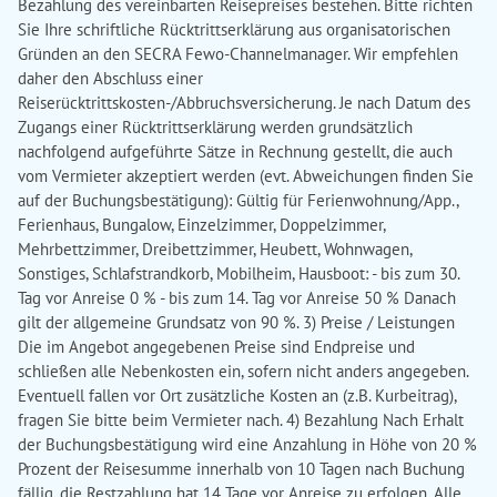
Bezahlung des vereinbarten Reisepreises bestehen. Bitte richten
Sie Ihre schriftliche Rücktrittserklärung aus organisatorischen
Gründen an den SECRA Fewo-Channelmanager. Wir empfehlen
daher den Abschluss einer
Reiserücktrittskosten-/Abbruchsversicherung. Je nach Datum des
Zugangs einer Rücktrittserklärung werden grundsätzlich
nachfolgend aufgeführte Sätze in Rechnung gestellt, die auch
vom Vermieter akzeptiert werden (evt. Abweichungen finden Sie
auf der Buchungsbestätigung): Gültig für Ferienwohnung/App.,
Ferienhaus, Bungalow, Einzelzimmer, Doppelzimmer,
Mehrbettzimmer, Dreibettzimmer, Heubett, Wohnwagen,
Sonstiges, Schlafstrandkorb, Mobilheim, Hausboot: - bis zum 30.
Tag vor Anreise 0 % - bis zum 14. Tag vor Anreise 50 % Danach
gilt der allgemeine Grundsatz von 90 %. 3) Preise / Leistungen
Die im Angebot angegebenen Preise sind Endpreise und
schließen alle Nebenkosten ein, sofern nicht anders angegeben.
Eventuell fallen vor Ort zusätzliche Kosten an (z.B. Kurbeitrag),
fragen Sie bitte beim Vermieter nach. 4) Bezahlung Nach Erhalt
der Buchungsbestätigung wird eine Anzahlung in Höhe von 20 %
Prozent der Reisesumme innerhalb von 10 Tagen nach Buchung
fällig, die Restzahlung hat 14 Tage vor Anreise zu erfolgen. Alle