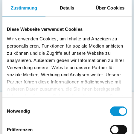
Zustimmung
Details
Über Cookies
Diese Webseite verwendet Cookies
Wir verwenden Cookies, um Inhalte und Anzeigen zu
personalisieren, Funktionen für soziale Medien anbieten
zu können und die Zugriffe auf unsere Website zu
analysieren. Außerdem geben wir Informationen zu Ihrer
Verwendung unserer Website an unsere Partner für
soziale Medien, Werbung und Analysen weiter. Unsere
Partner führen diese Informationen möglicherweise mit
weiteren Daten zusammen, die Sie ihnen bereitgestellt
haben oder die sie im Rahmen Ihrer Nutzung der Dienste
gesammelt haben.
Einwilligungsauswahl
Für Gäste
Notwendig
Allgemeine Buchungsanfrage
Last-Minute-Angebote
Präferenzen