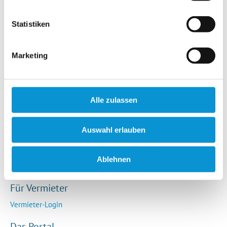
Hotels / Pensionen
Campingplätze
Statistiken
Urlaubsgesuche
Reiseversicherung
Marketing
Rechtliches
AGB
Alle zulassen
Impressum
Datenschutz
Auswahl erlauben
So funktioniert die Plattform
Cookie-Erklärung
Ablehnen
Barrierefreiheitserklärung
Für Vermieter
Vermieter-Login
Das Portal