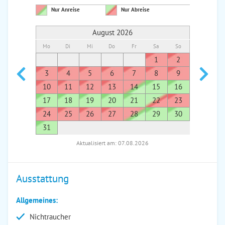
Nur Anreise
Nur Abreise
August 2026
Mo
Di
Mi
Do
Fr
Sa
So
Mo
Di
1
2
1
3
4
5
6
7
8
9
7
8
10
11
12
13
14
15
16
14
1
17
18
19
20
21
22
23
21
2
24
25
26
27
28
29
30
28
2
31
Aktualisiert am: 07.08.2026
Ausstattung
Allgemeines:
Nichtraucher