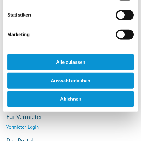
Hotels / Pensionen
Campingplätze
Statistiken
Urlaubsgesuche
Reiseversicherung
Marketing
Rechtliches
AGB
Alle zulassen
Impressum
Datenschutz
Auswahl erlauben
So funktioniert die Plattform
Cookie-Erklärung
Ablehnen
Barrierefreiheitserklärung
Für Vermieter
Vermieter-Login
Das Portal