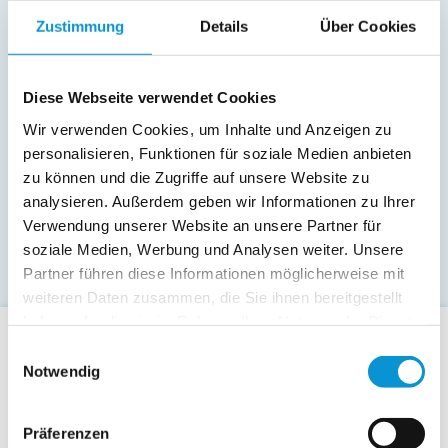
Zustimmung
Details
Über Cookies
Diese Webseite verwendet Cookies
Wir verwenden Cookies, um Inhalte und Anzeigen zu
personalisieren, Funktionen für soziale Medien anbieten
zu können und die Zugriffe auf unsere Website zu
analysieren. Außerdem geben wir Informationen zu Ihrer
Verwendung unserer Website an unsere Partner für
soziale Medien, Werbung und Analysen weiter. Unsere
Partner führen diese Informationen möglicherweise mit
weiteren Daten zusammen, die Sie ihnen bereitgestellt
haben oder die sie im Rahmen Ihrer Nutzung der Dienste
gesammelt haben.
Einwilligungsauswahl
Für Gäste
Notwendig
Allgemeine Buchungsanfrage
Last-Minute-Angebote
Präferenzen