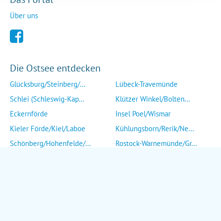
Über uns
Die Ostsee entdecken
Glücksburg/Steinberg/...
Lübeck-Travemünde
Schlei (Schleswig-Kap...
Klützer Winkel/Bolten...
Eckernförde
Insel Poel/Wismar
Kieler Förde/Kiel/Laboe
Kühlungsborn/Rerik/Ne...
Schönberg/Hohenfelde/...
Rostock-Warnemünde/Gr...
Insel Fehmarn
Insel Fischland/Darß/...
Heiligenhafen/Weißenh...
Ribnitz-Damgarten/Str...
Grömitz/Kellenhusen/D...
Insel Rügen/Insel Hid...
Eutin/Malente/Plön
Insel Usedom
Neustadt/Sierksdorf/P...
Wolgast/Anklam/Uecker...