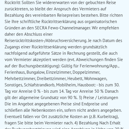
Rücktritt Sollten Sie widererwarten von der gebuchten Reise
zurücktreten, so bleibt der Anspruch des Vermieters auf
Bezahlung des vereinbarten Reisepreises bestehen. Bitte richten
Sie Ihre schriftliche Rücktrittserklärung aus organisatorischen
Gründen an den SECRA Fewo-Channelmanager. Wir empfehlen
daher den Abschluss einer
Reiserücktrittskosten-/Abbruchsversicherung. Je nach Datum des
Zugangs einer Rücktrittserklärung werden grundsätzlich
nachfolgend aufgeführte Sätze in Rechnung gestellt, die auch
vom Vermieter akzeptiert werden (evt. Abweichungen finden Sie
auf der Buchungsbestätigung): Gültig für Ferienwohnung/App.,
Ferienhaus, Bungalow, Einzelzimmer, Doppelzimmer,
Mehrbettzimmer, Dreibettzimmer, Heubett, Wohnwagen,
Sonstiges, Schlafstrandkorb, Mobilheim, Hausboot: - bis zum 30.
Tag vor Anreise 0 % - bis zum 14. Tag vor Anreise 50 % Danach
gilt der allgemeine Grundsatz von 90 %. 3) Preise / Leistungen
Die im Angebot angegebenen Preise sind Endpreise und
schließen alle Nebenkosten ein, sofern nicht anders angegeben.
Eventuell fallen vor Ort zusätzliche Kosten an (z.B. Kurbeitrag),
fragen Sie bitte beim Vermieter nach. 4) Bezahlung Nach Erhalt