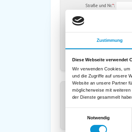
Straße und Nr.
*
:
PLZ
*
und
Ort
*
:
Land
*
:
Deuts
Telefon
*
:
Zustimmung
Mobil:
Diese Webseite verwendet 
E-Mail:
Wir verwenden Cookies, um I
und die Zugriffe auf unsere 
Freier Kommentar an Vermieter
Website an unsere Partner fü
möglicherweise mit weiteren
der Dienste gesammelt habe
Einwilligungsauswahl
Notwendig