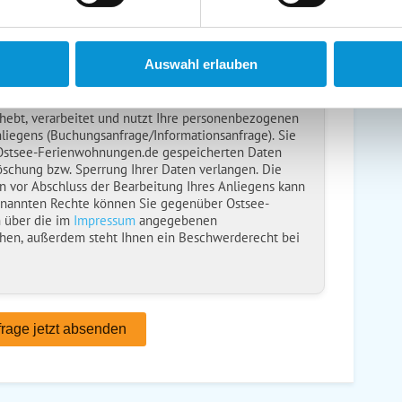
usenden
en anfordern
Auswahl erlauben
ise
gelesen und bin damit einverstanden.
ebt, verarbeitet und nutzt Ihre personenbezogenen
nliegens (Buchungsanfrage/Informationsanfrage). Sie
 Ostsee-Ferienwohnungen.de gespeicherten Daten
öschung bzw. Sperrung Ihrer Daten verlangen. Die
n vor Abschluss der Bearbeitung Ihres Anliegens kann
enannten Rechte können Sie gegenüber Ostsee-
 über die im
Impressum
angegebenen
hen, außerdem steht Ihnen ein Beschwerderecht bei