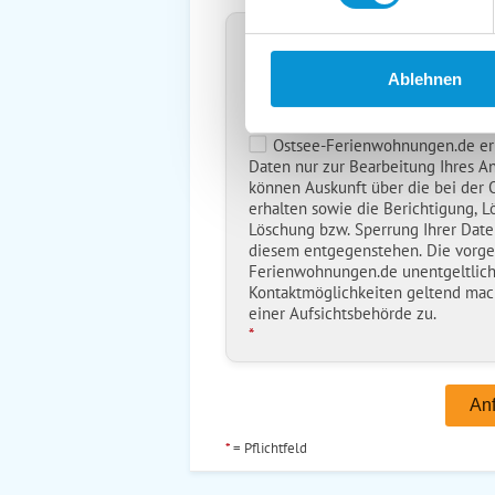
Kopie der Nachricht per Mail z
Reiseversicherungs­information
Ablehnen
Ich habe die
Datenschutzhinwe
*
Ostsee-Ferienwohnungen.de erh
Daten nur zur Bearbeitung Ihres A
können Auskunft über die bei der
erhalten sowie die Berichtigung, L
Löschung bzw. Sperrung Ihrer Date
diesem entgegenstehen. Die vorg
Ferienwohnungen.de unentgeltlich
Kontaktmöglichkeiten geltend mac
einer Aufsichtsbehörde zu.
*
*
= Pflichtfeld