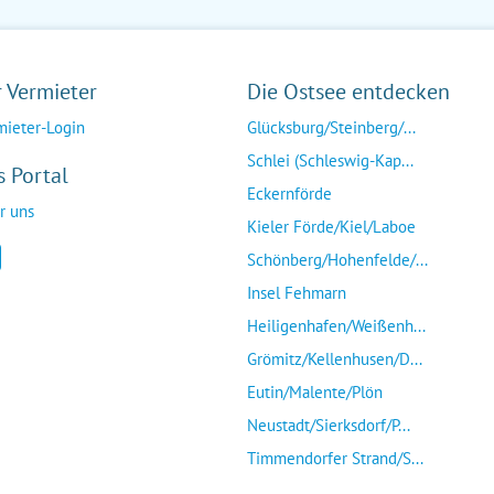
r Vermieter
Die Ostsee entdecken
mieter-Login
Glücksburg/Steinberg/...
Schlei (Schleswig-Kap...
s Portal
Eckernförde
r uns
Kieler Förde/Kiel/Laboe
Schönberg/Hohenfelde/...
Insel Fehmarn
Heiligenhafen/Weißenh...
Grömitz/Kellenhusen/D...
Eutin/Malente/Plön
Neustadt/Sierksdorf/P...
Timmendorfer Strand/S...