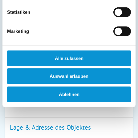
21. Dez
-
26. Dez
220 €
120 €
Statistiken
27. Dez
-
31. Dez
260 €
160 €
Endreinigung:
100 € ist bereits im Reisepreis 1. Nacht
Marketing
enthalten
(siehe oben)
Preiszusatz:
Alle zulassen
Wäschepaket pro Person EUR 15,--
Kurtaxe pro Person/Nacht EUR 2,70-3,50
Auswahl erlauben
In der Hauptsaison (Juli,August, September und Silvester vermieten wir nur
wochenweise)
Für Feiertage (Ostern, Pfingsten, Silvester) gelten die Preise der Hochsaison
Ablehnen
In freien Zeiten bieten wir Ihnen gern Sonderkonditionen an. Fragen Sie
nach!
Lage & Adresse des Objektes