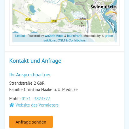
Leaflet
| Powered by
we2p® Maps
&
tourinfra ®
| Map data by ©
green-
solutions
,
OSM & Contributors
Kontakt und Anfrage
Ihr Ansprechpartner
Strandstraße 2 GbR
Familie Christina Haake u. U. Medicke
Mobil:
0171 - 3823777
Website des Vermieters
Anfrage senden