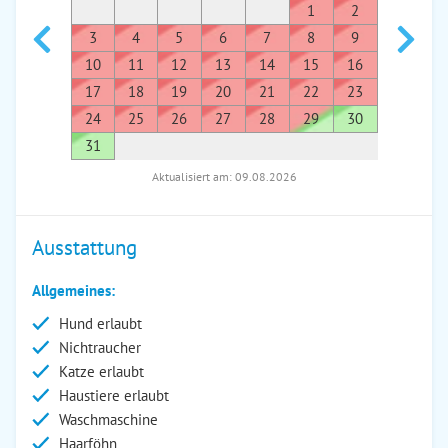
1
2
1
3
4
5
6
7
8
9
7
8
10
11
12
13
14
15
16
14
1
17
18
19
20
21
22
23
21
2
24
25
26
27
28
29
30
28
2
31
Aktualisiert am: 09.08.2026
Ausstattung
Allgemeines:
Hund erlaubt
Nichtraucher
Katze erlaubt
Haustiere erlaubt
Waschmaschine
Haarföhn