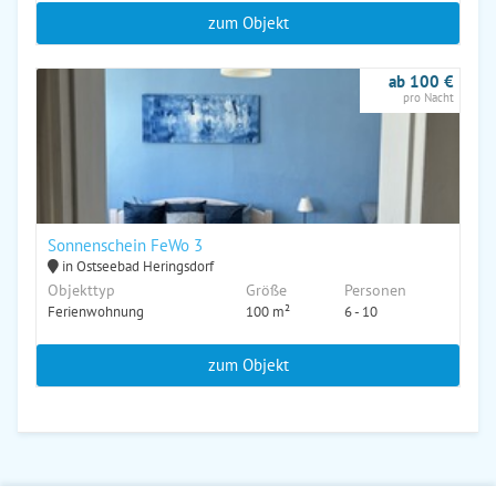
zum Objekt
ab 100 €
pro Nacht
Sonnenschein FeWo 3
in Ostseebad Heringsdorf
Objekttyp
Größe
Personen
Ferienwohnung
100 m²
6 - 10
zum Objekt