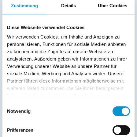
Zeitraum
nacht
reinigung
Zustimmung
Details
Über Cookies
01. Jan
-
04. Jan
260 €
160 €
Diese Webseite verwendet Cookies
05. Jan
-
28. Feb
190 €
90 €
Wir verwenden Cookies, um Inhalte und Anzeigen zu
01. Mär
-
31. Mär
190 €
90 €
personalisieren, Funktionen für soziale Medien anbieten
01. Apr
-
29. Apr
205 €
105 €
zu können und die Zugriffe auf unsere Website zu
analysieren. Außerdem geben wir Informationen zu Ihrer
30. Apr
-
03. Mai
250 €
150 €
Verwendung unserer Website an unsere Partner für
soziale Medien, Werbung und Analysen weiter. Unsere
04. Mai
-
12. Mai
185 €
85 €
Partner führen diese Informationen möglicherweise mit
13. Mai
-
21. Mai
210 €
110 €
weiteren Daten zusammen, die Sie ihnen bereitgestellt
haben oder die sie im Rahmen Ihrer Nutzung der Dienste
22. Mai
-
30. Jun
260 €
160 €
gesammelt haben.
Einwilligungsauswahl
01. Jul
-
30. Sep
230 €
130 €
Notwendig
01. Okt
-
31. Okt
210 €
110 €
Präferenzen
01. Nov
-
20. Dez
165 €
65 €