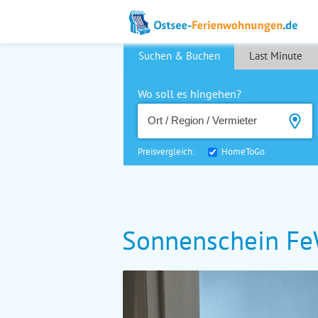
Suchen & Buchen
Last Minute
Wo soll es hingehen?
Preisvergleich:
HomeToGo
Sonnenschein Fe