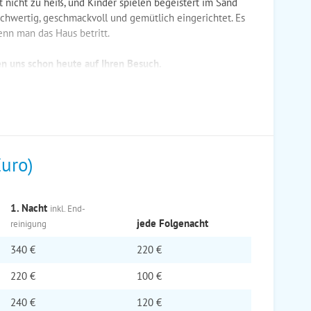
st nicht zu heiß, und Kinder spielen begeistert im Sand
chwertig, geschmackvoll und gemütlich eingerichtet. Es
wenn man das Haus betritt.
en uns schon heute auf Ihren Besuch.
Euro)
1. Nacht
inkl. End­
jede Folge­nacht
reinigung
340 €
220 €
220 €
100 €
240 €
120 €