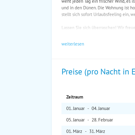
weht jeden Tag ein frischer Wind, es i
und in den Dünen. Die Wohnung ist ho
stellt sich sofort Urlaubsfeeling ein, 
Lassen Sie sich überraschen! Wir freu
weiterlesen
Preise (pro Nacht in 
Zeitraum
01. Jan
uar
-
04. Jan
uar
05. Jan
uar
-
28. Feb
ruar
01. Mär
z
-
31. Mär
z