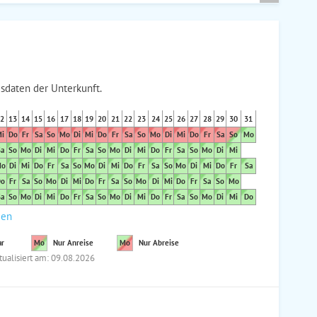
sdaten der Unterkunft.
2
13
14
15
16
17
18
19
20
21
22
23
24
25
26
27
28
29
30
31
i
Do
Fr
Sa
So
Mo
Di
Mi
Do
Fr
Sa
So
Mo
Di
Mi
Do
Fr
Sa
So
Mo
a
So
Mo
Di
Mi
Do
Fr
Sa
So
Mo
Di
Mi
Do
Fr
Sa
So
Mo
Di
Mi
o
Di
Mi
Do
Fr
Sa
So
Mo
Di
Mi
Do
Fr
Sa
So
Mo
Di
Mi
Do
Fr
Sa
o
Fr
Sa
So
Mo
Di
Mi
Do
Fr
Sa
So
Mo
Di
Mi
Do
Fr
Sa
So
Mo
a
So
Mo
Di
Mi
Do
Fr
Sa
So
Mo
Di
Mi
Do
Fr
Sa
So
Mo
Di
Mi
Do
den
ar
Mo
Nur Anreise
Mo
Nur Abreise
tualisiert am: 09.08.2026