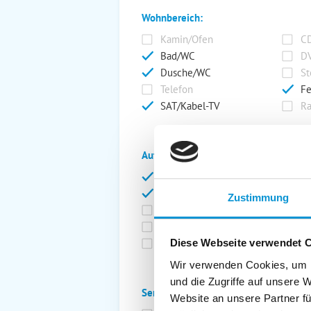
Wohnbereich:
Kamin/Ofen
CD
Bad/WC
DV
Dusche/WC
St
Telefon
Fe
SAT/Kabel-TV
Ra
Außenanlage:
Garten/Liegewiese
Ca
Gartenstühle
Pa
Zustimmung
Liegen
Ga
Terrasse
Ki
Balkon
Ab
Diese Webseite verwendet 
Wir verwenden Cookies, um I
und die Zugriffe auf unsere 
Service:
Website an unsere Partner fü