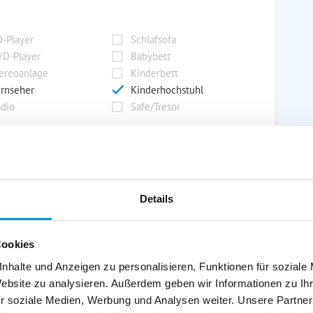
-Player
Schlafsofa
D-Player
Babybett
ereoanlage
Kinderbett
rnseher
Kinderhochstuhl
dio
Safe/Tresor
rport
Grill
rkplatz
Grillplatz
Details
rage
Wintergarten
nderspielplatz
Swimmingpool
stellraum
Cookies
nhalte und Anzeigen zu personalisieren, Funktionen für soziale
Website zu analysieren. Außerdem geben wir Informationen zu I
r soziale Medien, Werbung und Analysen weiter. Unsere Partner