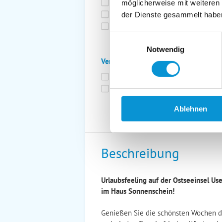
Bettwäsche inkl.
Ge
möglicherweise mit weiteren
Fahrräder
St
der Dienste gesammelt habe
Kurtaxfrei
Einwilligungsauswahl
Notwendig
Verpflegung:
Brötchenservice
Fr
Vollpension möglich
Ablehnen
Beschreibung
Urlaubsfeeling auf der Ostseeinsel U
im Haus Sonnenschein!
Genießen Sie die schönsten Wochen de