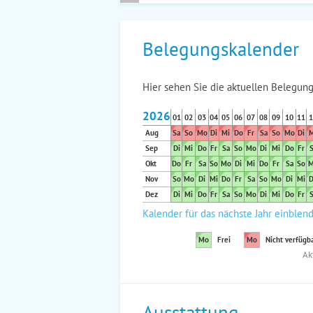
Belegungskalender
Hier sehen Sie die aktuellen Belegung
2026
01
02
03
04
05
06
07
08
09
10
11
1
Aug
Sa
So
Mo
Di
Mi
Do
Fr
Sa
So
Mo
Di
M
Sep
Di
Mi
Do
Fr
Sa
So
Mo
Di
Mi
Do
Fr
S
Okt
Do
Fr
Sa
So
Mo
Di
Mi
Do
Fr
Sa
So
M
Nov
So
Mo
Di
Mi
Do
Fr
Sa
So
Mo
Di
Mi
D
Dez
Di
Mi
Do
Fr
Sa
So
Mo
Di
Mi
Do
Fr
S
Kalender für das nächste Jahr einblen
Mo
Frei
Mo
Nicht verfügb
Ak
Ausstattung