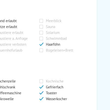
nd erlaubt
Meerblick
tze erlaubt
Sauna
ustiere erlaubt
Solarium
ustiere a. Anfrage
Schwimmbad
ustiere verboten
Haarföhn
uernhofurlaub
Bügeleisen+Brett
chenzeile
Kochnische
hlschrank
Gefrierfach
ffeemaschine
Toaster
krowelle
Wasserkocher