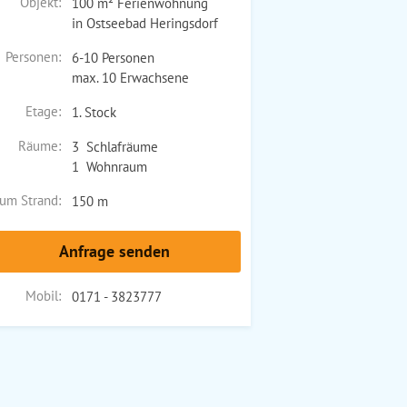
Objekt:
100 m² Ferienwohnung
in Ostseebad Heringsdorf
Personen:
6-10 Personen
max. 10 Erwachsene
Etage:
1. Stock
Räume:
3 Schlafräume
1 Wohnraum
um Strand:
150 m
Anfrage senden
Mobil:
0171 - 3823777