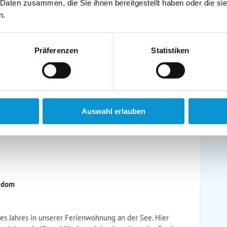
schirrtücher inkl.
Handtücher inkl.
 Daten zusammen, die Sie ihnen bereitgestellt haben oder die s
randkorb am Strand
Bollerwagen
n.
Präferenzen
Statistiken
ühstück möglich
Halbpension möglich
Auswahl erlauben
sedom
s Jahres in unserer Ferienwohnung an der See. Hier