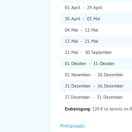
01. Apr
il
-
29. Apr
il
30. Apr
il
-
03. Mai
04. Mai
-
12. Mai
13. Mai
-
21. Mai
22. Mai
-
30. Sep
tember
01. Okt
ober
-
31. Okt
ober
01. Nov
ember
-
20. Dez
ember
21. Dez
ember
-
26. Dez
ember
27. Dez
ember
-
31. Dez
ember
Endreinigung:
120 € ist bereits im 
Preiszusatz: