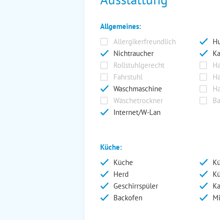
Allgemeines:
Allergikerfreundlich
Hu
Nichtraucher
Ka
Rollstuhlgerecht
Ha
Fahrstuhl
Ha
Waschmaschine
Ha
Wäschetrockner
Ba
Internet/W-Lan
Küche:
Küche
Kü
Herd
Kü
Geschirrspüler
Ka
Backofen
Mi