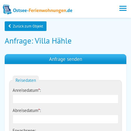
Zurück zum Objekt
Anfrage: Villa Hähle
Anfrage senden
Reisedaten
Anreisedatum
*
:
Abreisedatum
*
:
Erwachsene: