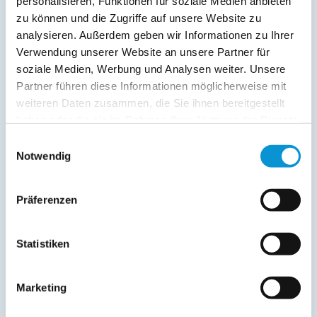
personalisieren, Funktionen für soziale Medien anbieten
zu können und die Zugriffe auf unsere Website zu
Kopie der Nachricht per Mail zusenden
analysieren. Außerdem geben wir Informationen zu Ihrer
Verwendung unserer Website an unsere Partner für
Reiseversicherungs­informationen anfordern
soziale Medien, Werbung und Analysen weiter. Unsere
Ich habe die
Datenschutzhinweise
gelesen und bin
Partner führen diese Informationen möglicherweise mit
damit einverstanden.
*
weiteren Daten zusammen, die Sie ihnen bereitgestellt
Ostsee-Ferienwohnungen.de erhebt, verarbeitet und
haben oder die sie im Rahmen Ihrer Nutzung der Dienste
nutzt Ihre personenbezogenen Daten nur zur
gesammelt haben.
Bearbeitung Ihres Anliegens
Einwilligungsauswahl
(Buchungsanfrage/Informationsanfrage). Sie können
Notwendig
Auskunft über die bei der Ostsee-Ferienwohnungen.de
gespeicherten Daten erhalten sowie die Berichtigung,
Löschung bzw. Sperrung Ihrer Daten verlangen. Die
Präferenzen
Löschung bzw. Sperrung Ihrer Daten vor Abschluss der
Bearbeitung Ihres Anliegens kann diesem
entgegenstehen. Die vorgenannten Rechte können Sie
Statistiken
gegenüber Ostsee-Ferienwohnungen.de unentgeltlich
über die im
Impressum
angegebenen
Kontaktmöglichkeiten geltend machen, außerdem steht
Marketing
Ihnen ein Beschwerderecht bei einer Aufsichtsbehörde
zu.
*