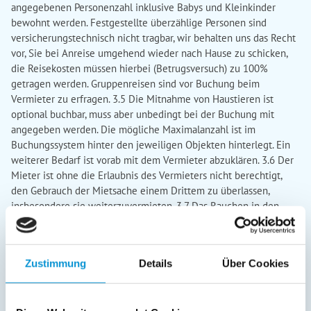
angegebenen Personenzahl inklusive Babys und Kleinkinder
bewohnt werden. Festgestellte überzählige Personen sind
versicherungstechnisch nicht tragbar, wir behalten uns das Recht
vor, Sie bei Anreise umgehend wieder nach Hause zu schicken,
die Reisekosten müssen hierbei (Betrugsversuch) zu 100%
getragen werden. Gruppenreisen sind vor Buchung beim
Vermieter zu erfragen. 3.5 Die Mitnahme von Haustieren ist
optional buchbar, muss aber unbedingt bei der Buchung mit
angegeben werden. Die mögliche Maximalanzahl ist im
Buchungssystem hinter den jeweiligen Objekten hinterlegt. Ein
weiterer Bedarf ist vorab mit dem Vermieter abzuklären. 3.6 Der
Mieter ist ohne die Erlaubnis des Vermieters nicht berechtigt,
den Gebrauch der Mietsache einem Drittem zu überlassen,
insbesondere sie weiterzuvermieten. 3.7 Das Rauchen in den
Unterkünften ist nicht gestattet. 4. Anreise und Abreisen 4.1 Die
Unterkunft steht Ihnen am Anreisetag ab 16:00 Uhr zur
Verfügung und ist bis spätestens 18:00 Uhr zu beziehen. Den
Zustimmung
Details
Über Cookies
Schlüssel zur Ferienunterkunft erhalten Sie direkt bei der
Anmeldung. Anreisen nach 18:00 Uhr sind persönlich/per Mail
abzusprechen.. 4.2 Die Unterkunft ist am Abreisetag bis 10:00