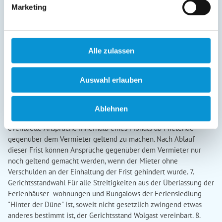
Marketing
Schaden entstanden ist. 6. Pflichten des Vermieters,
Schadensmeldepflicht des Mieters und Ausschlussfristen 6.1
Beanstandungen sind durch den Mieter dem Vermieter
unverzüglich, innerhalb von 24 h, anzuzeigen. Der Vermieter
Alle zulassen
verpflichtet sich, angezeigte und berechtigte Mängel in einer
angemessenen Frist zu beseitigen. Hierzu ist dem Vermieter
Zutritt zu den Ferienanlagen zu gewährleisten, soweit
Auswahl erlauben
berechtigte Interessen des Mieters nicht entgegenstehen. Dem
Mieter trifft dabei gleichermaßen eine
Schadensminderungspflicht. 6.2 Sollte eine Behebung der
Ablehnen
angezeigten berechtigten Mängel nicht erfolgt sein, sind
eventuelle Ansprüche innerhalb eines Monats ab Mietende
gegenüber dem Vermieter geltend zu machen. Nach Ablauf
dieser Frist können Ansprüche gegenüber dem Vermieter nur
noch geltend gemacht werden, wenn der Mieter ohne
Verschulden an der Einhaltung der Frist gehindert wurde. 7.
Gerichtsstandwahl Für alle Streitigkeiten aus der Überlassung der
Ferienhäuser -wohnungen und Bungalows der Feriensiedlung
"Hinter der Düne" ist, soweit nicht gesetzlich zwingend etwas
anderes bestimmt ist, der Gerichtsstand Wolgast vereinbart. 8.