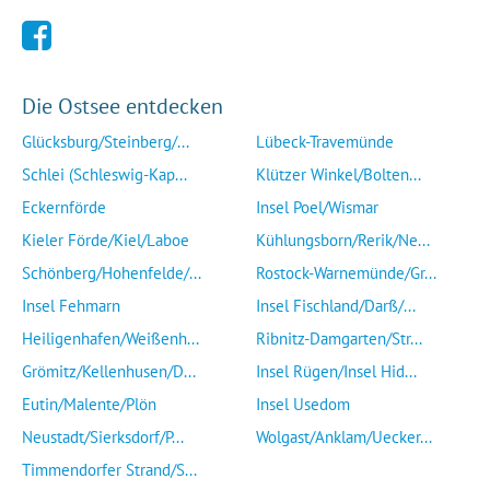
Die Ostsee entdecken
Glücksburg/Steinberg/...
Lübeck-Travemünde
Schlei (Schleswig-Kap...
Klützer Winkel/Bolten...
Eckernförde
Insel Poel/Wismar
Kieler Förde/Kiel/Laboe
Kühlungsborn/Rerik/Ne...
Schönberg/Hohenfelde/...
Rostock-Warnemünde/Gr...
Insel Fehmarn
Insel Fischland/Darß/...
Heiligenhafen/Weißenh...
Ribnitz-Damgarten/Str...
Grömitz/Kellenhusen/D...
Insel Rügen/Insel Hid...
Eutin/Malente/Plön
Insel Usedom
Neustadt/Sierksdorf/P...
Wolgast/Anklam/Uecker...
Timmendorfer Strand/S...