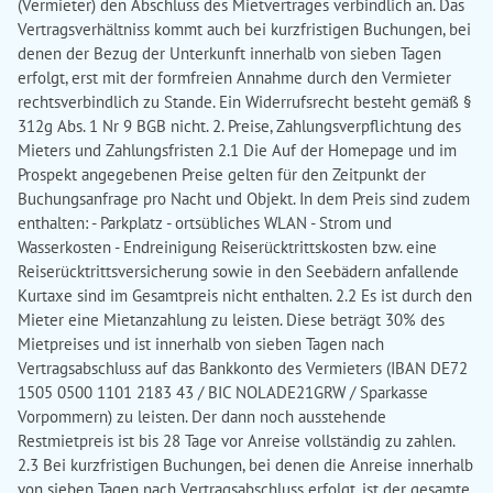
(Vermieter) den Abschluss des Mietvertrages verbindlich an. Das
Vertragsverhältniss kommt auch bei kurzfristigen Buchungen, bei
denen der Bezug der Unterkunft innerhalb von sieben Tagen
erfolgt, erst mit der formfreien Annahme durch den Vermieter
rechtsverbindlich zu Stande. Ein Widerrufsrecht besteht gemäß §
312g Abs. 1 Nr 9 BGB nicht. 2. Preise, Zahlungsverpflichtung des
Mieters und Zahlungsfristen 2.1 Die Auf der Homepage und im
Prospekt angegebenen Preise gelten für den Zeitpunkt der
Buchungsanfrage pro Nacht und Objekt. In dem Preis sind zudem
enthalten: - Parkplatz - ortsübliches WLAN - Strom und
Wasserkosten - Endreinigung Reiserücktrittskosten bzw. eine
Reiserücktrittsversicherung sowie in den Seebädern anfallende
Kurtaxe sind im Gesamtpreis nicht enthalten. 2.2 Es ist durch den
Mieter eine Mietanzahlung zu leisten. Diese beträgt 30% des
Mietpreises und ist innerhalb von sieben Tagen nach
Vertragsabschluss auf das Bankkonto des Vermieters (IBAN DE72
1505 0500 1101 2183 43 / BIC NOLADE21GRW / Sparkasse
Vorpommern) zu leisten. Der dann noch ausstehende
Restmietpreis ist bis 28 Tage vor Anreise vollständig zu zahlen.
2.3 Bei kurzfristigen Buchungen, bei denen die Anreise innerhalb
von sieben Tagen nach Vertragsabschluss erfolgt, ist der gesamte