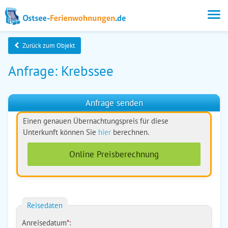
Zurück zum Objekt
Anfrage: Krebssee
Anfrage senden
Einen genauen Übernachtungspreis für diese
Unterkunft können Sie
hier
berechnen.
Online Preisberechnung
Reisedaten
Anreisedatum
*
: