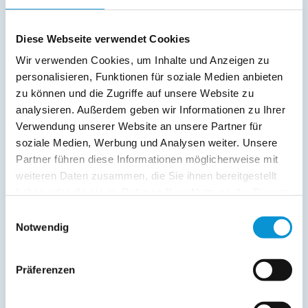
Freier Kommentar an Vermieter
Diese Webseite verwendet Cookies
Wir verwenden Cookies, um Inhalte und Anzeigen zu
personalisieren, Funktionen für soziale Medien anbieten
zu können und die Zugriffe auf unsere Website zu
analysieren. Außerdem geben wir Informationen zu Ihrer
Verwendung unserer Website an unsere Partner für
soziale Medien, Werbung und Analysen weiter. Unsere
Partner führen diese Informationen möglicherweise mit
Kopie der Nachricht per Mail zusenden
weiteren Daten zusammen, die Sie ihnen bereitgestellt
Reiseversicherungs­informationen anfordern
haben oder die sie im Rahmen Ihrer Nutzung der Dienste
Ich habe die
Datenschutzhinweise
gelesen und bin
gesammelt haben.
Einwilligungsauswahl
damit einverstanden.
Notwendig
*
Ostsee-Ferienwohnungen.de erhebt, verarbeitet und
nutzt Ihre personenbezogenen Daten nur zur
Präferenzen
Bearbeitung Ihres Anliegens
(Buchungsanfrage/Informationsanfrage). Sie können
Auskunft über die bei der Ostsee-Ferienwohnungen.de