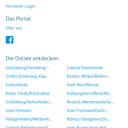
Vermieter-Login
Das Portal
Über uns
Die Ostsee entdecken
Glücksburg/Steinberg/...
Lübeck-Travemünde
Schlei (Schleswig-Kap...
Klützer Winkel/Bolten...
Eckernförde
Insel Poel/Wismar
Kieler Förde/Kiel/Laboe
Kühlungsborn/Rerik/Ne...
Schönberg/Hohenfelde/...
Rostock-Warnemünde/Gr...
Insel Fehmarn
Insel Fischland/Darß/...
Heiligenhafen/Weißenh...
Ribnitz-Damgarten/Str...
Grömitz/Kellenhusen/D...
Insel Rügen/Insel Hid...