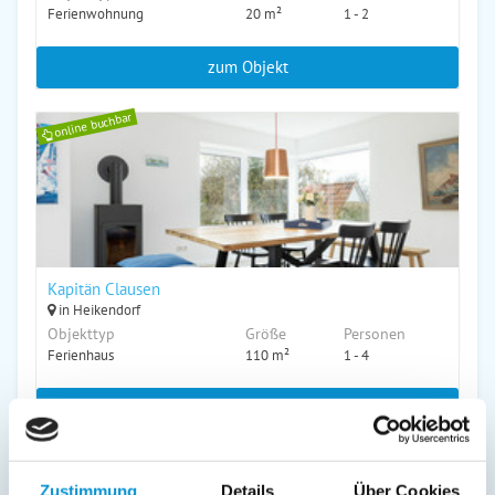
Ferienwohnung
20 m²
1 - 2
zum Objekt
online buchbar
Kapitän Clausen
in Heikendorf
Objekttyp
Größe
Personen
Ferienhaus
110 m²
1 - 4
zum Objekt
online buchbar
Zustimmung
Details
Über Cookies