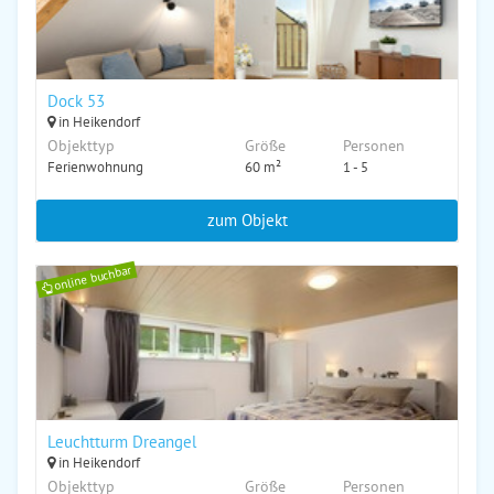
Dock 53
in Heikendorf
Objekttyp
Größe
Personen
Ferienwohnung
60 m²
1 - 5
zum Objekt
online buchbar
Leuchtturm Dreangel
in Heikendorf
Objekttyp
Größe
Personen