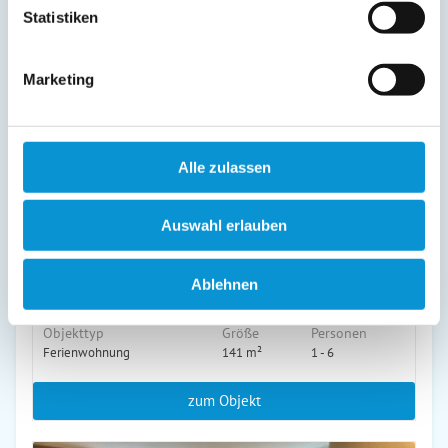
in Heikendorf
Statistiken
Objekttyp
Größe
Personen
Ferienwohnung
62 m²
1 - 2
Marketing
zum Objekt
online buchbar
Alle zulassen
Auswahl erlauben
Ablehnen
Hohrott 17 Villa Bellevue I
in Heikendorf
Objekttyp
Größe
Personen
Ferienwohnung
141 m²
1 - 6
zum Objekt