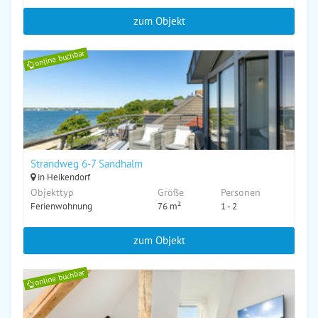
zum Objekt
online buchbar
Strandweg 6-7 Sandhalm
in Heikendorf
Objekttyp
Größe
Personen
Ferienwohnung
76 m²
1 - 2
zum Objekt
online buchbar