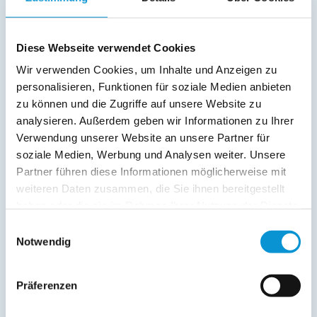
Diese Webseite verwendet Cookies
Wir verwenden Cookies, um Inhalte und Anzeigen zu
Dock 19
personalisieren, Funktionen für soziale Medien anbieten
in Heikendorf
zu können und die Zugriffe auf unsere Website zu
Objekttyp
Größe
Personen
analysieren. Außerdem geben wir Informationen zu Ihrer
Ferienwohnung
52 m²
1 - 2
Verwendung unserer Website an unsere Partner für
soziale Medien, Werbung und Analysen weiter. Unsere
zum Objekt
Partner führen diese Informationen möglicherweise mit
weiteren Daten zusammen, die Sie ihnen bereitgestellt
online buchbar
haben oder die sie im Rahmen Ihrer Nutzung der Dienste
gesammelt haben.
Einwilligungsauswahl
Notwendig
Präferenzen
Strandweg 6-7 Dünengras