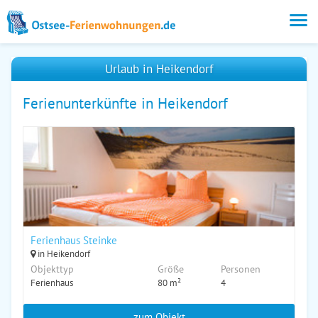
Urlaub in Heikendorf
Ferienunterkünfte in Heikendorf
Ferienhaus Steinke
in Heikendorf
Objekttyp
Größe
Personen
Ferienhaus
80 m²
4
zum Objekt