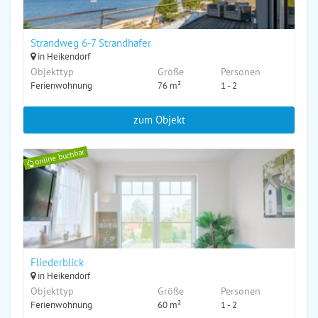
Strandweg 6-7 Strandhafer
in Heikendorf
Objekttyp
Größe
Personen
Ferienwohnung
76 m²
1 - 2
zum Objekt
online buchbar
Fliederblick
in Heikendorf
Objekttyp
Größe
Personen
Ferienwohnung
60 m²
1 - 2