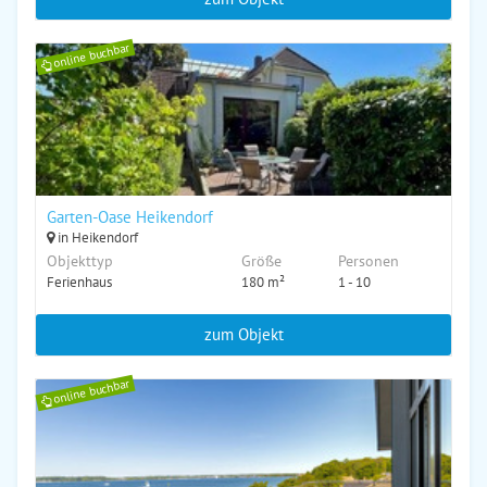
online buchbar
Garten-Oase Heikendorf
in Heikendorf
Objekttyp
Größe
Personen
Ferienhaus
180 m²
1 - 10
zum Objekt
online buchbar