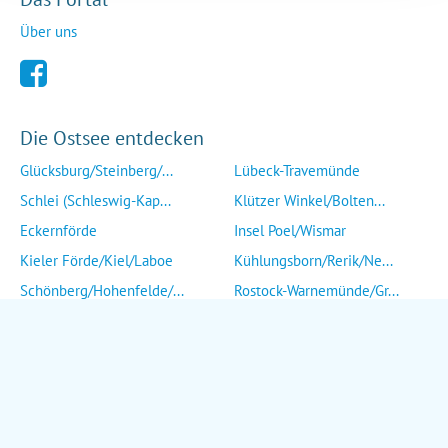
Über uns
Die Ostsee entdecken
Glücksburg/Steinberg/...
Lübeck-Travemünde
Schlei (Schleswig-Kap...
Klützer Winkel/Bolten...
Eckernförde
Insel Poel/Wismar
Kieler Förde/Kiel/Laboe
Kühlungsborn/Rerik/Ne...
Schönberg/Hohenfelde/...
Rostock-Warnemünde/Gr...
Insel Fehmarn
Insel Fischland/Darß/...
Heiligenhafen/Weißenh...
Ribnitz-Damgarten/Str...
Grömitz/Kellenhusen/D...
Insel Rügen/Insel Hid...
Eutin/Malente/Plön
Insel Usedom
Neustadt/Sierksdorf/P...
Wolgast/Anklam/Uecker...