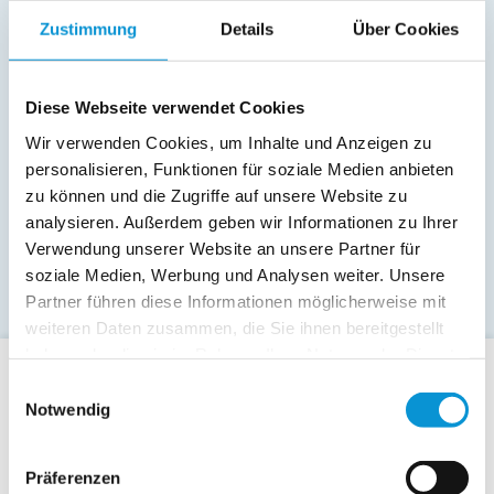
Zustimmung
Details
Über Cookies
Diese Webseite verwendet Cookies
Wir verwenden Cookies, um Inhalte und Anzeigen zu
personalisieren, Funktionen für soziale Medien anbieten
zu können und die Zugriffe auf unsere Website zu
analysieren. Außerdem geben wir Informationen zu Ihrer
Verwendung unserer Website an unsere Partner für
soziale Medien, Werbung und Analysen weiter. Unsere
Partner führen diese Informationen möglicherweise mit
weiteren Daten zusammen, die Sie ihnen bereitgestellt
haben oder die sie im Rahmen Ihrer Nutzung der Dienste
gesammelt haben.
Einwilligungsauswahl
Für Gäste
Notwendig
Allgemeine Buchungsanfrage
Last-Minute-Angebote
Präferenzen