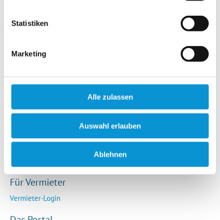
Hotels / Pensionen
Campingplätze
Statistiken
Urlaubsgesuche
Reiseversicherung
Marketing
Rechtliches
AGB
Alle zulassen
Impressum
Datenschutz
Auswahl erlauben
So funktioniert die Plattform
Cookie-Erklärung
Ablehnen
Barrierefreiheitserklärung
Für Vermieter
Vermieter-Login
Das Portal