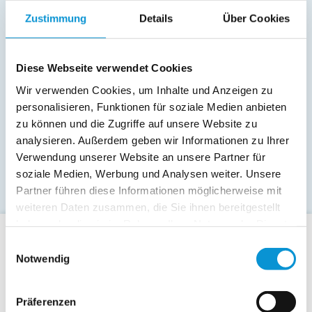
Zustimmung
Details
Über Cookies
Diese Webseite verwendet Cookies
Wir verwenden Cookies, um Inhalte und Anzeigen zu
personalisieren, Funktionen für soziale Medien anbieten
zu können und die Zugriffe auf unsere Website zu
analysieren. Außerdem geben wir Informationen zu Ihrer
Verwendung unserer Website an unsere Partner für
soziale Medien, Werbung und Analysen weiter. Unsere
Partner führen diese Informationen möglicherweise mit
weiteren Daten zusammen, die Sie ihnen bereitgestellt
haben oder die sie im Rahmen Ihrer Nutzung der Dienste
gesammelt haben.
Einwilligungsauswahl
Für Gäste
Notwendig
Allgemeine Buchungsanfrage
Last-Minute-Angebote
Präferenzen