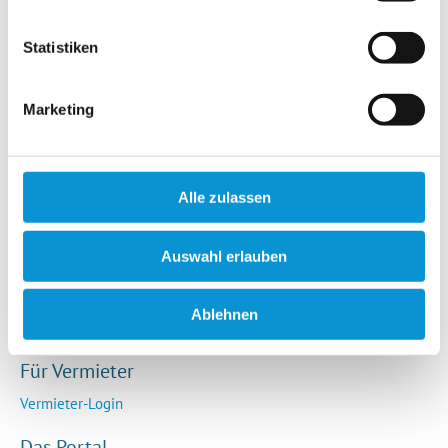
Hotels / Pensionen
Campingplätze
Statistiken
Urlaubsgesuche
Reiseversicherung
Marketing
Rechtliches
AGB
Alle zulassen
Impressum
Datenschutz
Auswahl erlauben
So funktioniert die Plattform
Cookie-Erklärung
Ablehnen
Barrierefreiheitserklärung
Für Vermieter
Vermieter-Login
Das Portal