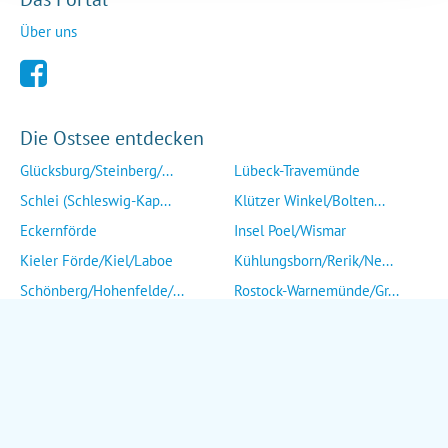
Über uns
Die Ostsee entdecken
Glücksburg/Steinberg/...
Lübeck-Travemünde
Schlei (Schleswig-Kap...
Klützer Winkel/Bolten...
Eckernförde
Insel Poel/Wismar
Kieler Förde/Kiel/Laboe
Kühlungsborn/Rerik/Ne...
Schönberg/Hohenfelde/...
Rostock-Warnemünde/Gr...
Insel Fehmarn
Insel Fischland/Darß/...
Heiligenhafen/Weißenh...
Ribnitz-Damgarten/Str...
Grömitz/Kellenhusen/D...
Insel Rügen/Insel Hid...
Eutin/Malente/Plön
Insel Usedom
Neustadt/Sierksdorf/P...
Wolgast/Anklam/Uecker...