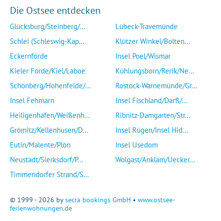
Die Ostsee entdecken
Glücksburg/Steinberg/...
Lübeck-Travemünde
Schlei (Schleswig-Kap...
Klützer Winkel/Bolten...
Eckernförde
Insel Poel/Wismar
Kieler Förde/Kiel/Laboe
Kühlungsborn/Rerik/Ne...
Schönberg/Hohenfelde/...
Rostock-Warnemünde/Gr...
Insel Fehmarn
Insel Fischland/Darß/...
Heiligenhafen/Weißenh...
Ribnitz-Damgarten/Str...
Grömitz/Kellenhusen/D...
Insel Rügen/Insel Hid...
Eutin/Malente/Plön
Insel Usedom
Neustadt/Sierksdorf/P...
Wolgast/Anklam/Uecker...
Timmendorfer Strand/S...
© 1999 - 2026 by
secra bookings GmbH
•
www.ostsee-
ferienwohnungen.de