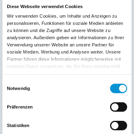
Diese Webseite verwendet Cookies
Wir verwenden Cookies, um Inhalte und Anzeigen zu
personalisieren, Funktionen für soziale Medien anbieten
zu können und die Zugriffe auf unsere Website zu
analysieren. Außerdem geben wir Informationen zu Ihrer
Verwendung unserer Website an unsere Partner für
soziale Medien, Werbung und Analysen weiter. Unsere
Kopie der Nachricht per Mail zusenden
Partner führen diese Informationen möglicherweise mit
Reiseversicherungs­informationen anfordern
weiteren Daten zusammen, die Sie ihnen bereitgestellt
Ich habe die
Datenschutzhinweise
gelesen und bin
haben oder die sie im Rahmen Ihrer Nutzung der Dienste
damit einverstanden.
gesammelt haben.
*
Einwilligungsauswahl
Ostsee-Ferienwohnungen.de erhebt, verarbeitet und
Notwendig
nutzt Ihre personenbezogenen Daten nur zur
Bearbeitung Ihres Anliegens
(Buchungsanfrage/Informationsanfrage). Sie können
Präferenzen
Auskunft über die bei der Ostsee-Ferienwohnungen.de
gespeicherten Daten erhalten sowie die Berichtigung,
Löschung bzw. Sperrung Ihrer Daten verlangen. Die
Statistiken
Löschung bzw. Sperrung Ihrer Daten vor Abschluss der
Bearbeitung Ihres Anliegens kann diesem