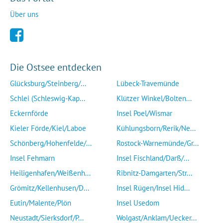
Über uns
Die Ostsee entdecken
Glücksburg/Steinberg/...
Lübeck-Travemünde
Schlei (Schleswig-Kap...
Klützer Winkel/Bolten...
Eckernförde
Insel Poel/Wismar
Kieler Förde/Kiel/Laboe
Kühlungsborn/Rerik/Ne...
Schönberg/Hohenfelde/...
Rostock-Warnemünde/Gr...
Insel Fehmarn
Insel Fischland/Darß/...
Heiligenhafen/Weißenh...
Ribnitz-Damgarten/Str...
Grömitz/Kellenhusen/D...
Insel Rügen/Insel Hid...
Eutin/Malente/Plön
Insel Usedom
Neustadt/Sierksdorf/P...
Wolgast/Anklam/Uecker...