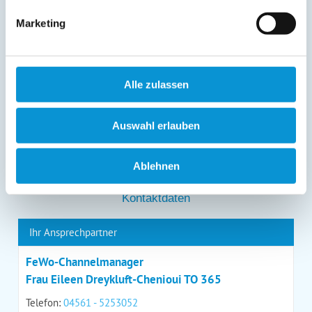
entgegenstehen. Die vorgenannten Rechte können Sie
gegenüber Ostsee-Ferienwohnungen.de unentgeltlich
Marketing
über die im
Impressum
angegebenen
Kontaktmöglichkeiten geltend machen, außerdem steht
Ihnen ein Beschwerderecht bei einer Aufsichtsbehörde
zu.
Alle zulassen
*
Auswahl erlauben
*
= Pflichtfeld
Ablehnen
Kontaktdaten
Ihr Ansprechpartner
FeWo-Channelmanager
Frau Eileen Dreykluft-Chenioui TO 365
Telefon:
04561 - 5253052