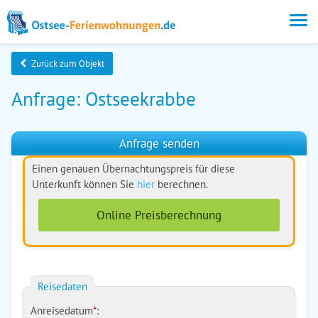
Zurück zum Objekt
Anfrage: Ostseekrabbe
Anfrage senden
Einen genauen Übernachtungspreis für diese
Unterkunft können Sie
hier
berechnen.
Online Preisberechnung
Reisedaten
Anreisedatum
*
: