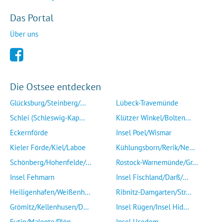
Das Portal
Über uns
Die Ostsee entdecken
Glücksburg/Steinberg/...
Lübeck-Travemünde
Schlei (Schleswig-Kap...
Klützer Winkel/Bolten...
Eckernförde
Insel Poel/Wismar
Kieler Förde/Kiel/Laboe
Kühlungsborn/Rerik/Ne...
Schönberg/Hohenfelde/...
Rostock-Warnemünde/Gr...
Insel Fehmarn
Insel Fischland/Darß/...
Heiligenhafen/Weißenh...
Ribnitz-Damgarten/Str...
Grömitz/Kellenhusen/D...
Insel Rügen/Insel Hid...
Eutin/Malente/Plön
Insel Usedom