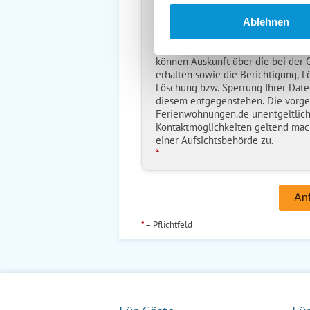
Ich habe die
Datenschutzhinwe
*
Ablehnen
Ostsee-Ferienwohnungen.de erh
Daten nur zur Bearbeitung Ihres A
können Auskunft über die bei der
erhalten sowie die Berichtigung, L
Löschung bzw. Sperrung Ihrer Date
diesem entgegenstehen. Die vorg
Ferienwohnungen.de unentgeltlich
Kontaktmöglichkeiten geltend mac
einer Aufsichtsbehörde zu.
*
*
= Pflichtfeld