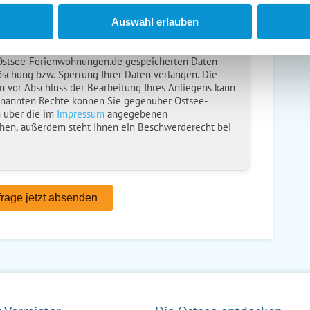
ise
gelesen und bin damit einverstanden.
Auswahl erlauben
ebt, verarbeitet und nutzt Ihre personenbezogenen
nliegens (Buchungsanfrage/Informationsanfrage). Sie
 Ostsee-Ferienwohnungen.de gespeicherten Daten
öschung bzw. Sperrung Ihrer Daten verlangen. Die
n vor Abschluss der Bearbeitung Ihres Anliegens kann
enannten Rechte können Sie gegenüber Ostsee-
 über die im
Impressum
angegebenen
hen, außerdem steht Ihnen ein Beschwerderecht bei