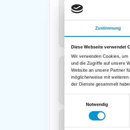
Land
*
:
Deuts
Telefon
*
:
Mobil:
Zustimmung
E-Mail:
Diese Webseite verwendet 
Wir verwenden Cookies, um I
Freier Kommentar an Vermieter
und die Zugriffe auf unsere 
Website an unsere Partner fü
möglicherweise mit weiteren
der Dienste gesammelt habe
Einwilligungsauswahl
Notwendig
Kopie der Nachricht per Mail z
Reiseversicherungs­information