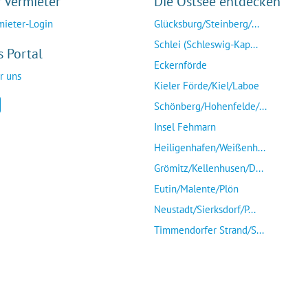
r Vermieter
Die Ostsee entdecken
mieter-Login
Glücksburg/Steinberg/...
Schlei (Schleswig-Kap...
s Portal
Eckernförde
r uns
Kieler Förde/Kiel/Laboe
Schönberg/Hohenfelde/...
Insel Fehmarn
Heiligenhafen/Weißenh...
Grömitz/Kellenhusen/D...
Eutin/Malente/Plön
Neustadt/Sierksdorf/P...
Timmendorfer Strand/S...