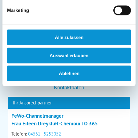
entgegenstehen. Die vorgenannten Rechte können Sie
gegenüber Ostsee-Ferienwohnungen.de unentgeltlich
Marketing
über die im
Impressum
angegebenen
Kontaktmöglichkeiten geltend machen, außerdem steht
Ihnen ein Beschwerderecht bei einer Aufsichtsbehörde
zu.
Alle zulassen
*
Auswahl erlauben
*
= Pflichtfeld
Ablehnen
Kontaktdaten
Ihr Ansprechpartner
FeWo-Channelmanager
Frau Eileen Dreykluft-Chenioui TO 365
Telefon:
04561 - 5253052