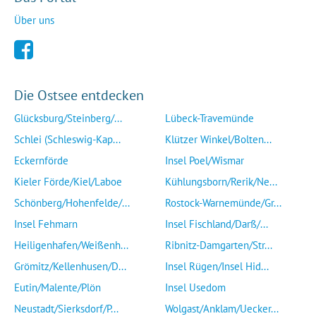
Über uns
Die Ostsee entdecken
Glücksburg/Steinberg/...
Lübeck-Travemünde
Schlei (Schleswig-Kap...
Klützer Winkel/Bolten...
Eckernförde
Insel Poel/Wismar
Kieler Förde/Kiel/Laboe
Kühlungsborn/Rerik/Ne...
Schönberg/Hohenfelde/...
Rostock-Warnemünde/Gr...
Insel Fehmarn
Insel Fischland/Darß/...
Heiligenhafen/Weißenh...
Ribnitz-Damgarten/Str...
Grömitz/Kellenhusen/D...
Insel Rügen/Insel Hid...
Eutin/Malente/Plön
Insel Usedom
Neustadt/Sierksdorf/P...
Wolgast/Anklam/Uecker...