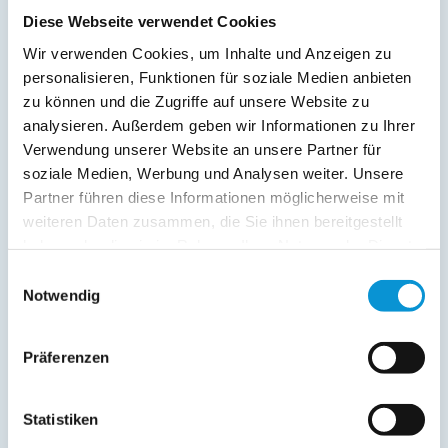
Diese Webseite verwendet Cookies
Wir verwenden Cookies, um Inhalte und Anzeigen zu
personalisieren, Funktionen für soziale Medien anbieten
zu können und die Zugriffe auf unsere Website zu
analysieren. Außerdem geben wir Informationen zu Ihrer
Verwendung unserer Website an unsere Partner für
soziale Medien, Werbung und Analysen weiter. Unsere
Kopie der Nachricht per Mail zusenden
Partner führen diese Informationen möglicherweise mit
Reiseversicherungs­informationen anfordern
weiteren Daten zusammen, die Sie ihnen bereitgestellt
Ich habe die
Datenschutzhinweise
gelesen und bin
haben oder die sie im Rahmen Ihrer Nutzung der Dienste
damit einverstanden.
gesammelt haben.
*
Einwilligungsauswahl
Ostsee-Ferienwohnungen.de erhebt, verarbeitet und
Notwendig
nutzt Ihre personenbezogenen Daten nur zur
Bearbeitung Ihres Anliegens
(Buchungsanfrage/Informationsanfrage). Sie können
Präferenzen
Auskunft über die bei der Ostsee-Ferienwohnungen.de
gespeicherten Daten erhalten sowie die Berichtigung,
Löschung bzw. Sperrung Ihrer Daten verlangen. Die
Statistiken
Löschung bzw. Sperrung Ihrer Daten vor Abschluss der
Bearbeitung Ihres Anliegens kann diesem