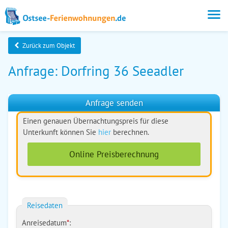
Zurück zum Objekt
Anfrage: Dorfring 36 Seeadler
Anfrage senden
Einen genauen Übernachtungspreis für diese
Unterkunft können Sie
hier
berechnen.
Online Preisberechnung
Reisedaten
Anreisedatum
*
: