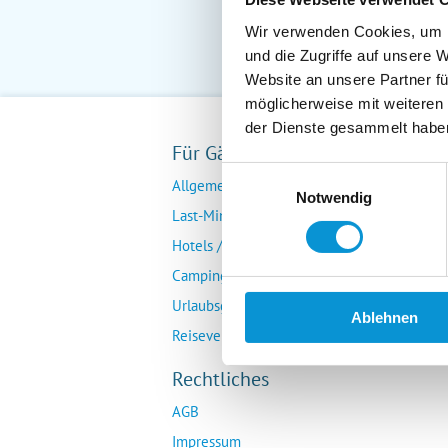
Wir verwenden Cookies, um I
und die Zugriffe auf unsere 
Website an unsere Partner fü
möglicherweise mit weiteren
der Dienste gesammelt habe
Für Gäste
Fü
Einwilligungsauswahl
Allgemeine Buchungsanfrage
Ver
Notwendig
Last-Minute-Angebote
Da
Hotels / Pensionen
Übe
Campingplätze
Urlaubsgesuche
Ablehnen
Reiseversicherung
Rechtliches
AGB
Impressum