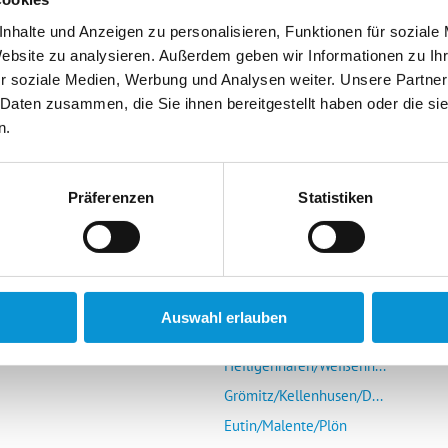
nhalte und Anzeigen zu personalisieren, Funktionen für soziale
Website zu analysieren. Außerdem geben wir Informationen zu I
r soziale Medien, Werbung und Analysen weiter. Unsere Partner
 Daten zusammen, die Sie ihnen bereitgestellt haben oder die s
n.
r Vermieter
Die Ostsee entdecken
mieter-Login
Glücksburg/Steinberg/...
Präferenzen
Statistiken
Schlei (Schleswig-Kap...
s Portal
Eckernförde
r uns
Kieler Förde/Kiel/Laboe
Schönberg/Hohenfelde/...
Auswahl erlauben
Insel Fehmarn
Heiligenhafen/Weißenh...
Grömitz/Kellenhusen/D...
Eutin/Malente/Plön