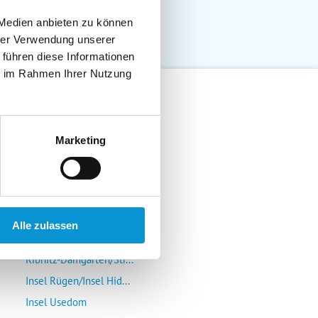
 Medien anbieten zu können
hrer Verwendung unserer
 führen diese Informationen
ie im Rahmen Ihrer Nutzung
Lübeck-Travemünde
Marketing
Klützer Winkel/Bolten...
Insel Poel/Wismar
Kühlungsborn/Rerik/Ne...
Rostock-Warnemünde/Gr...
Alle zulassen
Insel Fischland/Darß/...
Ribnitz-Damgarten/Str...
Insel Rügen/Insel Hid...
Insel Usedom