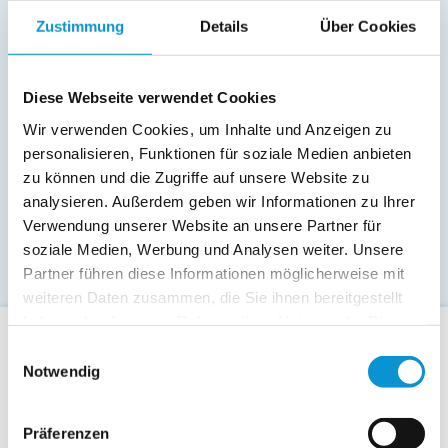
Zustimmung
Details
Über Cookies
Diese Webseite verwendet Cookies
Wir verwenden Cookies, um Inhalte und Anzeigen zu
personalisieren, Funktionen für soziale Medien anbieten
zu können und die Zugriffe auf unsere Website zu
analysieren. Außerdem geben wir Informationen zu Ihrer
Verwendung unserer Website an unsere Partner für
soziale Medien, Werbung und Analysen weiter. Unsere
Partner führen diese Informationen möglicherweise mit
weiteren Daten zusammen, die Sie ihnen bereitgestellt
haben oder die sie im Rahmen Ihrer Nutzung der Dienste
gesammelt haben.
Einwilligungsauswahl
Für Gäste
Notwendig
Allgemeine Buchungsanfrage
Last-Minute-Angebote
Präferenzen