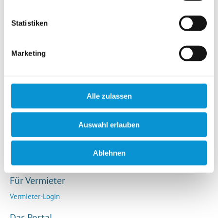
Hotels / Pensionen
Campingplätze
Statistiken
Urlaubsgesuche
Reiseversicherung
Marketing
Rechtliches
AGB
Alle zulassen
Impressum
Datenschutz
Auswahl erlauben
So funktioniert die Plattform
Cookie-Erklärung
Ablehnen
Barrierefreiheitserklärung
Für Vermieter
Vermieter-Login
Das Portal