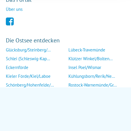
Über uns
Die Ostsee entdecken
Glücksburg/Steinberg/...
Lübeck-Travemünde
Schlei (Schleswig-Kap...
Klützer Winkel/Bolten...
Eckernförde
Insel Poel/Wismar
Kieler Förde/Kiel/Laboe
Kühlungsborn/Rerik/Ne...
Schönberg/Hohenfelde/...
Rostock-Warnemünde/Gr...
Insel Fehmarn
Insel Fischland/Darß/...
Heiligenhafen/Weißenh...
Ribnitz-Damgarten/Str...
Grömitz/Kellenhusen/D...
Insel Rügen/Insel Hid...
Eutin/Malente/Plön
Insel Usedom
Neustadt/Sierksdorf/P...
Wolgast/Anklam/Uecker...