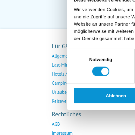
Wir verwenden Cookies, um I
und die Zugriffe auf unsere 
Website an unsere Partner fü
möglicherweise mit weiteren
der Dienste gesammelt habe
Für Gäste
Fü
Einwilligungsauswahl
Allgemeine Buchungsanfrage
Ver
Notwendig
Last-Minute-Angebote
Da
Hotels / Pensionen
Übe
Campingplätze
Urlaubsgesuche
Ablehnen
Reiseversicherung
Rechtliches
AGB
Impressum