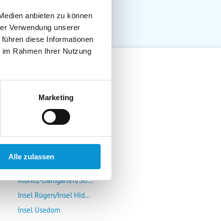
 Medien anbieten zu können
hrer Verwendung unserer
 führen diese Informationen
ie im Rahmen Ihrer Nutzung
Lübeck-Travemünde
Marketing
Klützer Winkel/Bolten...
Insel Poel/Wismar
Kühlungsborn/Rerik/Ne...
Rostock-Warnemünde/Gr...
Alle zulassen
Insel Fischland/Darß/...
Ribnitz-Damgarten/Str...
Insel Rügen/Insel Hid...
Insel Usedom