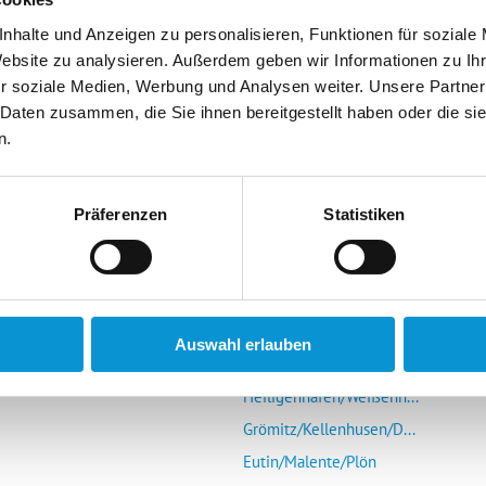
nhalte und Anzeigen zu personalisieren, Funktionen für soziale
Website zu analysieren. Außerdem geben wir Informationen zu I
r soziale Medien, Werbung und Analysen weiter. Unsere Partner
 Daten zusammen, die Sie ihnen bereitgestellt haben oder die s
n.
r Vermieter
Die Ostsee entdecken
mieter-Login
Glücksburg/Steinberg/...
Präferenzen
Statistiken
Schlei (Schleswig-Kap...
s Portal
Eckernförde
r uns
Kieler Förde/Kiel/Laboe
Schönberg/Hohenfelde/...
Auswahl erlauben
Insel Fehmarn
Heiligenhafen/Weißenh...
Grömitz/Kellenhusen/D...
Eutin/Malente/Plön