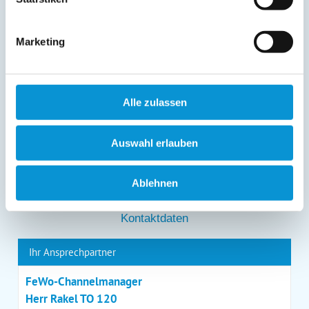
Löschung bzw. Sperrung Ihrer Daten vor Abschluss der
Bearbeitung Ihres Anliegens kann diesem
entgegenstehen. Die vorgenannten Rechte können Sie
Marketing
gegenüber Ostsee-Ferienwohnungen.de unentgeltlich
über die im
Impressum
angegebenen
Kontaktmöglichkeiten geltend machen, außerdem steht
Ihnen ein Beschwerderecht bei einer Aufsichtsbehörde
zu.
Alle zulassen
*
Auswahl erlauben
*
= Pflichtfeld
Ablehnen
Kontaktdaten
Ihr Ansprechpartner
FeWo-Channelmanager
Herr Rakel TO 120