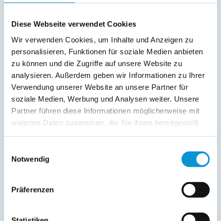
Freier Kommentar an Vermieter
Diese Webseite verwendet Cookies
Wir verwenden Cookies, um Inhalte und Anzeigen zu
personalisieren, Funktionen für soziale Medien anbieten
zu können und die Zugriffe auf unsere Website zu
analysieren. Außerdem geben wir Informationen zu Ihrer
Verwendung unserer Website an unsere Partner für
soziale Medien, Werbung und Analysen weiter. Unsere
Kopie der Nachricht per Mail zusenden
Partner führen diese Informationen möglicherweise mit
Reiseversicherungs­informationen anfordern
weiteren Daten zusammen, die Sie ihnen bereitgestellt
Ich habe die
Datenschutzhinweise
gelesen und bin
haben oder die sie im Rahmen Ihrer Nutzung der Dienste
damit einverstanden.
gesammelt haben.
Einwilligungsauswahl
*
Notwendig
Ostsee-Ferienwohnungen.de erhebt, verarbeitet und
nutzt Ihre personenbezogenen Daten nur zur
Bearbeitung Ihres Anliegens
(Buchungsanfrage/Informationsanfrage). Sie können
Präferenzen
Auskunft über die bei der Ostsee-Ferienwohnungen.de
gespeicherten Daten erhalten sowie die Berichtigung,
Löschung bzw. Sperrung Ihrer Daten verlangen. Die
Statistiken