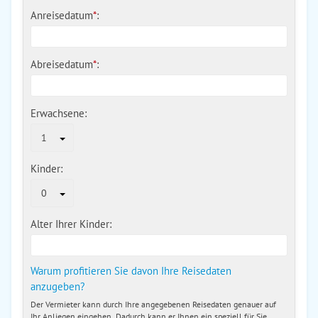
Anreisedatum
*
:
Abreisedatum
*
:
Erwachsene:
1
Kinder:
0
Alter Ihrer Kinder:
Warum profitieren Sie davon Ihre Reisedaten
anzugeben?
Der Vermieter kann durch Ihre angegebenen Reisedaten genauer auf
Ihr Anliegen eingehen. Dadurch kann er Ihnen ein speziell für Sie