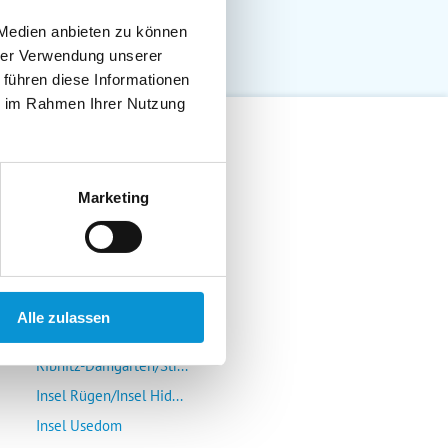
 Medien anbieten zu können
hrer Verwendung unserer
 führen diese Informationen
ie im Rahmen Ihrer Nutzung
Lübeck-Travemünde
Marketing
Klützer Winkel/Bolten...
Insel Poel/Wismar
Kühlungsborn/Rerik/Ne...
Rostock-Warnemünde/Gr...
Alle zulassen
Insel Fischland/Darß/...
Ribnitz-Damgarten/Str...
Insel Rügen/Insel Hid...
Insel Usedom