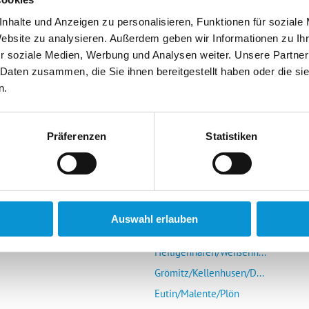
nhalte und Anzeigen zu personalisieren, Funktionen für soziale
Website zu analysieren. Außerdem geben wir Informationen zu I
r soziale Medien, Werbung und Analysen weiter. Unsere Partner
 Daten zusammen, die Sie ihnen bereitgestellt haben oder die s
n.
r Vermieter
Die Ostsee entdecken
mieter-Login
Glücksburg/Steinberg/...
Präferenzen
Statistiken
Schlei (Schleswig-Kap...
s Portal
Eckernförde
r uns
Kieler Förde/Kiel/Laboe
Schönberg/Hohenfelde/...
Auswahl erlauben
Insel Fehmarn
Heiligenhafen/Weißenh...
Grömitz/Kellenhusen/D...
Eutin/Malente/Plön