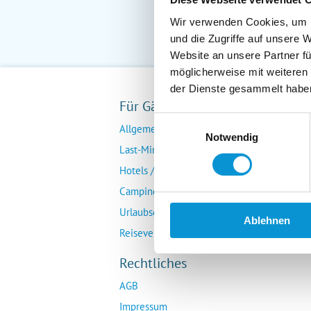
Wir verwenden Cookies, um I
und die Zugriffe auf unsere 
Website an unsere Partner fü
möglicherweise mit weiteren
der Dienste gesammelt habe
Für Gäste
Fü
Einwilligungsauswahl
Allgemeine Buchungsanfrage
Ver
Notwendig
Last-Minute-Angebote
Da
Hotels / Pensionen
Übe
Campingplätze
Urlaubsgesuche
Ablehnen
Reiseversicherung
Rechtliches
AGB
Impressum