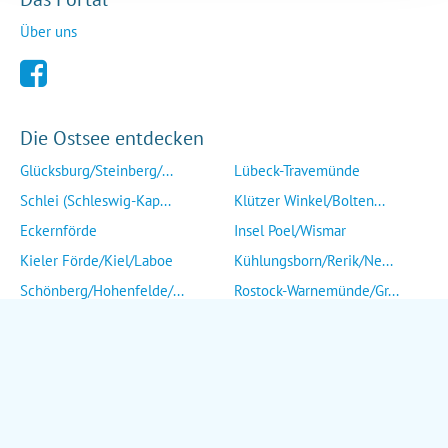
Über uns
Die Ostsee entdecken
Glücksburg/Steinberg/...
Lübeck-Travemünde
Schlei (Schleswig-Kap...
Klützer Winkel/Bolten...
Eckernförde
Insel Poel/Wismar
Kieler Förde/Kiel/Laboe
Kühlungsborn/Rerik/Ne...
Schönberg/Hohenfelde/...
Rostock-Warnemünde/Gr...
Insel Fehmarn
Insel Fischland/Darß/...
Heiligenhafen/Weißenh...
Ribnitz-Damgarten/Str...
Grömitz/Kellenhusen/D...
Insel Rügen/Insel Hid...
Eutin/Malente/Plön
Insel Usedom
Neustadt/Sierksdorf/P...
Wolgast/Anklam/Uecker...