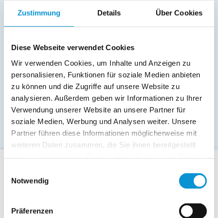
Zustimmung
Details
Über Cookies
Diese Webseite verwendet Cookies
Wir verwenden Cookies, um Inhalte und Anzeigen zu
personalisieren, Funktionen für soziale Medien anbieten
zu können und die Zugriffe auf unsere Website zu
analysieren. Außerdem geben wir Informationen zu Ihrer
Verwendung unserer Website an unsere Partner für
soziale Medien, Werbung und Analysen weiter. Unsere
Partner führen diese Informationen möglicherweise mit
weiteren Daten zusammen, die Sie ihnen bereitgestellt
haben oder die sie im Rahmen Ihrer Nutzung der Dienste
gesammelt haben.
Einwilligungsauswahl
Für Gäste
Notwendig
Allgemeine Buchungsanfrage
Last-Minute-Angebote
Präferenzen