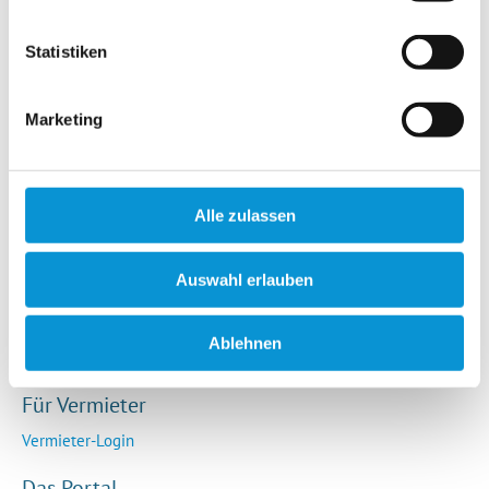
Hotels / Pensionen
Campingplätze
Statistiken
Urlaubsgesuche
Reiseversicherung
Marketing
Rechtliches
AGB
Alle zulassen
Impressum
Datenschutz
Auswahl erlauben
So funktioniert die Plattform
Cookie-Erklärung
Ablehnen
Barrierefreiheitserklärung
Für Vermieter
Vermieter-Login
Das Portal