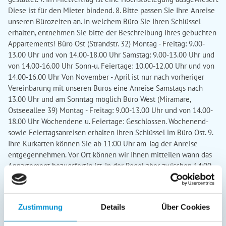
Diese ist für den Mieter bindend. 8. Bitte passen Sie Ihre Anreise
unseren Bürozeiten an. In welchem Büro Sie Ihren Schlüssel
erhalten, entnehmen Sie bitte der Beschreibung Ihres gebuchten
Appartements! Büro Ost (Strandstr. 32) Montag - Freitag: 9.00-
13.00 Uhr und von 14.00-18.00 Uhr Samstag: 9.00-13.00 Uhr und
von 14.00-16.00 Uhr Sonn-u. Feiertage: 10.00-12.00 Uhr und von
14.00-16.00 Uhr Von November - April ist nur nach vorheriger
Vereinbarung mit unseren Büros eine Anreise Samstags nach
13.00 Uhr und am Sonntag möglich Büro West (Miramare,
Ostseeallee 39) Montag - Freitag: 9.00-13.00 Uhr und von 14.00-
18.00 Uhr Wochendene u. Feiertage: Geschlossen. Wochenend-
sowie Feiertagsanreisen erhalten Ihren Schlüssel im Büro Ost. 9.
Ihre Kurkarten können Sie ab 11:00 Uhr am Tag der Anreise
entgegennehmen. Vor Ort können wir Ihnen mitteilen wann das
Appartement bezugsfertig ist, in der Regel aber zwischen 14:00
und 16:00 Uhr, in Ausnahmefällen kann ein Bezug später möglich
sein. 10. Am Abreisetag ist das Appartement bis 10.00 Uhr
freizumachen. Nach Vereinbarung, spätestens 24 Stunden vor
Zustimmung
Details
Über Cookies
Abreise, kann der Mieter das Mietobjekt am Abreisetag länger
nutzen, wenn es nicht gleichtägig neu belegt wird. 11. Bei