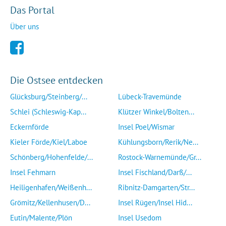
Das Portal
Über uns
Die Ostsee entdecken
Glücksburg/Steinberg/...
Lübeck-Travemünde
Schlei (Schleswig-Kap...
Klützer Winkel/Bolten...
Eckernförde
Insel Poel/Wismar
Kieler Förde/Kiel/Laboe
Kühlungsborn/Rerik/Ne...
Schönberg/Hohenfelde/...
Rostock-Warnemünde/Gr...
Insel Fehmarn
Insel Fischland/Darß/...
Heiligenhafen/Weißenh...
Ribnitz-Damgarten/Str...
Grömitz/Kellenhusen/D...
Insel Rügen/Insel Hid...
Eutin/Malente/Plön
Insel Usedom