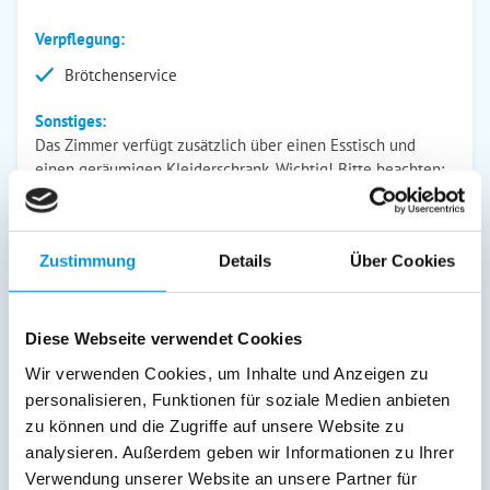
Verpflegung:
Brötchenservice
Sonstiges:
Das Zimmer verfügt zusätzlich über einen Esstisch und
einen geräumigen Kleiderschrank. Wichtig! Bitte beachten:
Die Unterkunft ist nur mit einem Kühlschrank und einem
Wasserkocher ausgestattet. Sie verfügt ausdrücklich nicht
über eine Küchenzeile! Der Swimmingpool steht nur in den
Zustimmung
Details
Über Cookies
Sommermonaten zur Verfügung . WLAN ist teilweise auf
dem Gelände verfügbar. Die Hundegebühr pro Tag beträgt
6,00 € . Die Hundegebühr wird vor Ort abgerechnet. Hunde
sind grundsätzlich anzumelden. Wichtig! Bitte beachten: Die
Diese Webseite verwendet Cookies
Unterkunft ist nur mit einem Kühlschrank und einem
Wir verwenden Cookies, um Inhalte und Anzeigen zu
Wasserkocher ausgestattet. Sie verfügt ausdrücklich nicht
personalisieren, Funktionen für soziale Medien anbieten
über eine Küchenzeile!
zu können und die Zugriffe auf unsere Website zu
analysieren. Außerdem geben wir Informationen zu Ihrer
Verwendung unserer Website an unsere Partner für