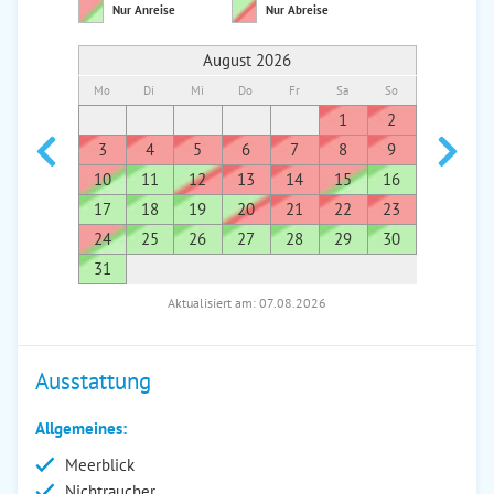
Nur Anreise
Nur Abreise
August 2026
Mo
Di
Mi
Do
Fr
Sa
So
Mo
Di
1
2
1
3
4
5
6
7
8
9
7
8
10
11
12
13
14
15
16
14
1
17
18
19
20
21
22
23
21
2
24
25
26
27
28
29
30
28
2
31
Aktualisiert am: 07.08.2026
Ausstattung
Allgemeines:
Meerblick
Nichtraucher