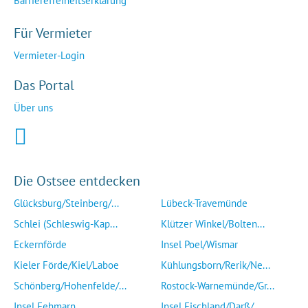
Barrierefreiheitserklärung
Für Vermieter
Vermieter-Login
Das Portal
Über uns
Die Ostsee entdecken
Glücksburg/Steinberg/...
Lübeck-Travemünde
Schlei (Schleswig-Kap...
Klützer Winkel/Bolten...
Eckernförde
Insel Poel/Wismar
Kieler Förde/Kiel/Laboe
Kühlungsborn/Rerik/Ne...
Schönberg/Hohenfelde/...
Rostock-Warnemünde/Gr...
Insel Fehmarn
Insel Fischland/Darß/...