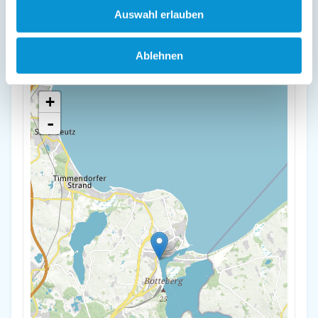
Auswahl erlauben
Finnenhaus 3
Travemünder Landstraße 300
Ablehnen
23570 Travemünde
+
-