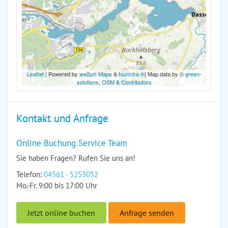
Leaflet
| Powered by
we2p® Maps
&
tourinfra ®
| Map data by ©
green-
solutions
,
OSM & Contributors
Kontakt und Anfrage
Online Buchung Service Team
Sie haben Fragen? Rufen Sie uns an!
Telefon:
04561 - 5253052
Mo.-Fr. 9:00 bis 17:00 Uhr
Jetzt online buchen
Anfrage senden