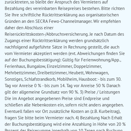
zurücktreten, so bleibt der Anspruch des Vermieters auf
Bezahlung des vereinbarten Reisepreises bestehen. Bitte richten
Sie Ihre schriftliche Rücktrittserklärung aus organisatorischen
Gründen an den SECRA Fewo-Channelmanager. Wir empfehlen
daher den Abschluss einer
Reiserücktrittskosten-/Abbruchsversicherung. Je nach Datum des
Zugangs einer Rücktrittserklärung werden grundsätzlich
nachfolgend aufgeführte Sätze in Rechnung gestellt, die auch
vom Vermieter akzeptiert werden (evt. Abweichungen finden Sie
auf der Buchungsbestätigung): Gültig für Ferienwohnung/App.,
Ferienhaus, Bungalow, Einzelzimmer, Doppelzimmer,
Mehrbettzimmer, Dreibettzimmer, Heubett, Wohnwagen,
Sonstiges, Schlafstrandkorb, Mobilheim, Hausboot: - bis zum 30.
Tag vor Anreise 0 % - bis zum 14. Tag vor Anreise 50 % Danach
gilt der allgemeine Grundsatz von 90 %. 3) Preise / Leistungen
Die im Angebot angegebenen Preise sind Endpreise und
schließen alle Nebenkosten ein, sofern nicht anders angegeben.
Eventuell fallen vor Ort zusätzliche Kosten an (z.B. Kurbeitrag),
fragen Sie bitte beim Vermieter nach. 4) Bezahlung Nach Erhalt
der Buchungsbestätigung wird eine Anzahlung in Höhe von 20 %
Prozent der Reisesumme innerhalb von 10 Tagen nach Buchung