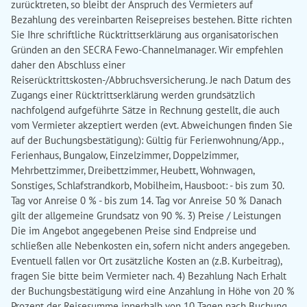
zurücktreten, so bleibt der Anspruch des Vermieters auf
Bezahlung des vereinbarten Reisepreises bestehen. Bitte richten
Sie Ihre schriftliche Rücktrittserklärung aus organisatorischen
Gründen an den SECRA Fewo-Channelmanager. Wir empfehlen
daher den Abschluss einer
Reiserücktrittskosten-/Abbruchsversicherung. Je nach Datum des
Zugangs einer Rücktrittserklärung werden grundsätzlich
nachfolgend aufgeführte Sätze in Rechnung gestellt, die auch
vom Vermieter akzeptiert werden (evt. Abweichungen finden Sie
auf der Buchungsbestätigung): Gültig für Ferienwohnung/App.,
Ferienhaus, Bungalow, Einzelzimmer, Doppelzimmer,
Mehrbettzimmer, Dreibettzimmer, Heubett, Wohnwagen,
Sonstiges, Schlafstrandkorb, Mobilheim, Hausboot: - bis zum 30.
Tag vor Anreise 0 % - bis zum 14. Tag vor Anreise 50 % Danach
gilt der allgemeine Grundsatz von 90 %. 3) Preise / Leistungen
Die im Angebot angegebenen Preise sind Endpreise und
schließen alle Nebenkosten ein, sofern nicht anders angegeben.
Eventuell fallen vor Ort zusätzliche Kosten an (z.B. Kurbeitrag),
fragen Sie bitte beim Vermieter nach. 4) Bezahlung Nach Erhalt
der Buchungsbestätigung wird eine Anzahlung in Höhe von 20 %
Prozent der Reisesumme innerhalb von 10 Tagen nach Buchung