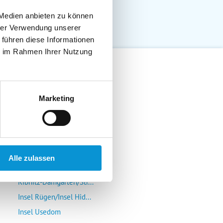
 Medien anbieten zu können
hrer Verwendung unserer
 führen diese Informationen
ie im Rahmen Ihrer Nutzung
Lübeck-Travemünde
Marketing
Klützer Winkel/Bolten...
Insel Poel/Wismar
Kühlungsborn/Rerik/Ne...
Rostock-Warnemünde/Gr...
Alle zulassen
Insel Fischland/Darß/...
Ribnitz-Damgarten/Str...
Insel Rügen/Insel Hid...
Insel Usedom