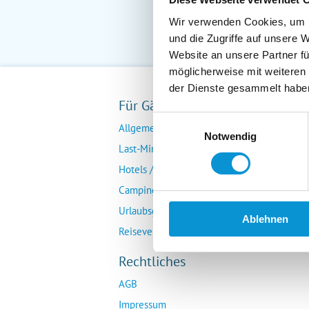
Wir verwenden Cookies, um I
und die Zugriffe auf unsere 
Website an unsere Partner fü
möglicherweise mit weiteren
der Dienste gesammelt habe
Für Gäste
Fü
Einwilligungsauswahl
Allgemeine Buchungsanfrage
Ver
Notwendig
Last-Minute-Angebote
Da
Hotels / Pensionen
Übe
Campingplätze
Urlaubsgesuche
Ablehnen
Reiseversicherung
Rechtliches
AGB
Impressum