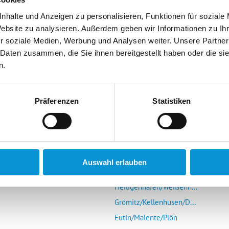
nhalte und Anzeigen zu personalisieren, Funktionen für soziale
Website zu analysieren. Außerdem geben wir Informationen zu I
r soziale Medien, Werbung und Analysen weiter. Unsere Partner
 Daten zusammen, die Sie ihnen bereitgestellt haben oder die s
n.
r Vermieter
Die Ostsee entdecken
mieter-Login
Glücksburg/Steinberg/...
Präferenzen
Statistiken
Schlei (Schleswig-Kap...
s Portal
Eckernförde
r uns
Kieler Förde/Kiel/Laboe
Schönberg/Hohenfelde/...
Auswahl erlauben
Insel Fehmarn
Heiligenhafen/Weißenh...
Grömitz/Kellenhusen/D...
Eutin/Malente/Plön