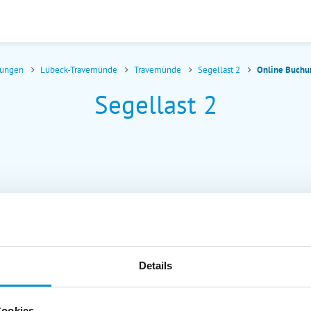
nungen
Lübeck-Travemünde
Travemünde
Segellast 2
Online Buchu
Segellast 2
Details
Cookies