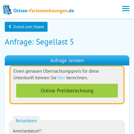
Zurück zum Objekt
Anfrage: Segellast 5
Anfrage senden
Einen genauen Übernachtungspreis für diese
Unterkunft können Sie
hier
berechnen.
Online Preisberechnung
Reisedaten
Anreisedatum
*
: