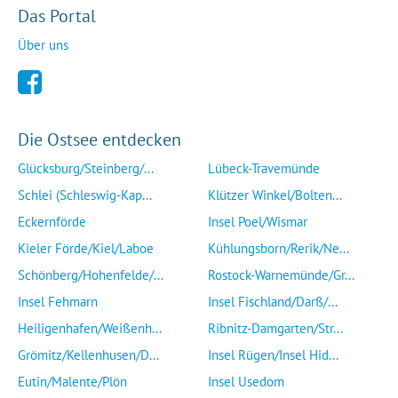
Das Portal
Über uns
Die Ostsee entdecken
Glücksburg/Steinberg/...
Lübeck-Travemünde
Schlei (Schleswig-Kap...
Klützer Winkel/Bolten...
Eckernförde
Insel Poel/Wismar
Kieler Förde/Kiel/Laboe
Kühlungsborn/Rerik/Ne...
Schönberg/Hohenfelde/...
Rostock-Warnemünde/Gr...
Insel Fehmarn
Insel Fischland/Darß/...
Heiligenhafen/Weißenh...
Ribnitz-Damgarten/Str...
Grömitz/Kellenhusen/D...
Insel Rügen/Insel Hid...
Eutin/Malente/Plön
Insel Usedom