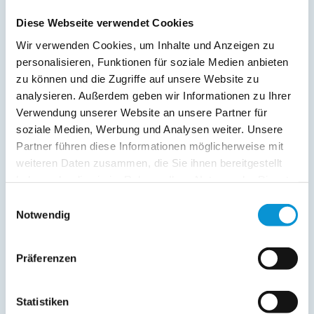
Diese Webseite verwendet Cookies
Wir verwenden Cookies, um Inhalte und Anzeigen zu
personalisieren, Funktionen für soziale Medien anbieten
zu können und die Zugriffe auf unsere Website zu
analysieren. Außerdem geben wir Informationen zu Ihrer
Verwendung unserer Website an unsere Partner für
Kopie der Nachricht per Mail zusenden
soziale Medien, Werbung und Analysen weiter. Unsere
Reiseversicherungs­informationen anfordern
Partner führen diese Informationen möglicherweise mit
weiteren Daten zusammen, die Sie ihnen bereitgestellt
Ich habe die
Datenschutzhinweise
gelesen und bin
damit einverstanden.
haben oder die sie im Rahmen Ihrer Nutzung der Dienste
*
gesammelt haben.
Einwilligungsauswahl
Ostsee-Ferienwohnungen.de erhebt, verarbeitet und
Notwendig
nutzt Ihre personenbezogenen Daten nur zur
Bearbeitung Ihres Anliegens
(Buchungsanfrage/Informationsanfrage). Sie können
Auskunft über die bei der Ostsee-Ferienwohnungen.de
Präferenzen
gespeicherten Daten erhalten sowie die Berichtigung,
Löschung bzw. Sperrung Ihrer Daten verlangen. Die
Löschung bzw. Sperrung Ihrer Daten vor Abschluss der
Statistiken
Bearbeitung Ihres Anliegens kann diesem