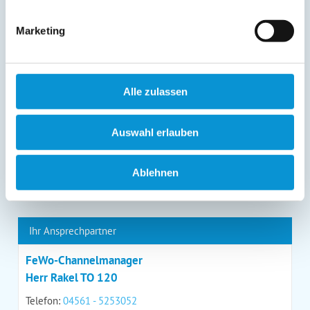
entgegenstehen. Die vorgenannten Rechte können Sie
gegenüber Ostsee-Ferienwohnungen.de unentgeltlich
Marketing
über die im
Impressum
angegebenen
Kontaktmöglichkeiten geltend machen, außerdem steht
Ihnen ein Beschwerderecht bei einer Aufsichtsbehörde
zu.
*
Alle zulassen
Auswahl erlauben
*
= Pflichtfeld
Ablehnen
Kontaktdaten
Ihr Ansprechpartner
FeWo-Channelmanager
Herr Rakel TO 120
Telefon:
04561 - 5253052