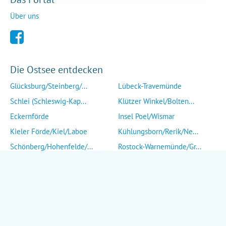
Über uns
Die Ostsee entdecken
Glücksburg/Steinberg/...
Lübeck-Travemünde
Schlei (Schleswig-Kap...
Klützer Winkel/Bolten...
Eckernförde
Insel Poel/Wismar
Kieler Förde/Kiel/Laboe
Kühlungsborn/Rerik/Ne...
Schönberg/Hohenfelde/...
Rostock-Warnemünde/Gr...
Insel Fehmarn
Insel Fischland/Darß/...
Heiligenhafen/Weißenh...
Ribnitz-Damgarten/Str...
Grömitz/Kellenhusen/D...
Insel Rügen/Insel Hid...
Eutin/Malente/Plön
Insel Usedom
Neustadt/Sierksdorf/P...
Wolgast/Anklam/Uecker...