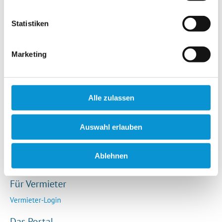
Hotels / Pensionen
Campingplätze
Statistiken
Urlaubsgesuche
Reiseversicherung
Marketing
Rechtliches
AGB
Alle zulassen
Impressum
Datenschutz
Auswahl erlauben
So funktioniert die Plattform
Cookie-Erklärung
Ablehnen
Barrierefreiheitserklärung
Für Vermieter
Vermieter-Login
Das Portal