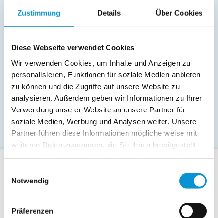
Zustimmung
Details
Über Cookies
Diese Webseite verwendet Cookies
Wir verwenden Cookies, um Inhalte und Anzeigen zu
personalisieren, Funktionen für soziale Medien anbieten
zu können und die Zugriffe auf unsere Website zu
analysieren. Außerdem geben wir Informationen zu Ihrer
Verwendung unserer Website an unsere Partner für
soziale Medien, Werbung und Analysen weiter. Unsere
Partner führen diese Informationen möglicherweise mit
weiteren Daten zusammen, die Sie ihnen bereitgestellt
haben oder die sie im Rahmen Ihrer Nutzung der Dienste
gesammelt haben.
Einwilligungsauswahl
Für Gäste
Notwendig
Allgemeine Buchungsanfrage
Last-Minute-Angebote
Präferenzen