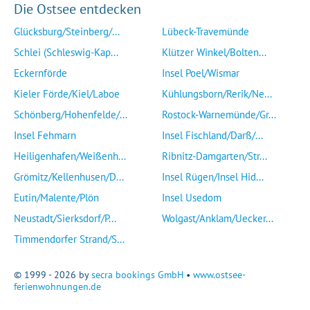
Die Ostsee entdecken
Glücksburg/Steinberg/...
Lübeck-Travemünde
Schlei (Schleswig-Kap...
Klützer Winkel/Bolten...
Eckernförde
Insel Poel/Wismar
Kieler Förde/Kiel/Laboe
Kühlungsborn/Rerik/Ne...
Schönberg/Hohenfelde/...
Rostock-Warnemünde/Gr...
Insel Fehmarn
Insel Fischland/Darß/...
Heiligenhafen/Weißenh...
Ribnitz-Damgarten/Str...
Grömitz/Kellenhusen/D...
Insel Rügen/Insel Hid...
Eutin/Malente/Plön
Insel Usedom
Neustadt/Sierksdorf/P...
Wolgast/Anklam/Uecker...
Timmendorfer Strand/S...
© 1999 - 2026 by
secra bookings GmbH
•
www.ostsee-
ferienwohnungen.de