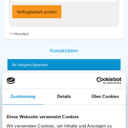
Verfügbarkeit prüfen
*
= Pflichtfeld
Kontaktdaten
Ihr Ansprechpartner
Familie Schulenburg
Telefon:
04561 - 5350
Website des Vermieters
Zustimmung
Details
Über Cookies
Lage & Adresse des Objektes
Diese Webseite verwendet Cookies
Ferienhaus Typ A im Ferienpark AM WALDRAND
Wir verwenden Cookies, um Inhalte und Anzeigen zu