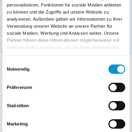
Wiesenstr. 23
personalisieren, Funktionen für soziale Medien anbieten
23730 Pelzerhaken
zu können und die Zugriffe auf unsere Website zu
analysieren. Außerdem geben wir Informationen zu Ihrer
Verwendung unserer Website an unsere Partner für
soziale Medien, Werbung und Analysen weiter. Unsere
Partner führen diese Informationen möglicherweise mit
weiteren Daten zusammen, die Sie ihnen bereitgestellt
haben oder die sie im Rahmen Ihrer Nutzung der Dienste
gesammelt haben.
Einwilligungsauswahl
Für Gäste
Notwendig
Allgemeine Buchungsanfrage
Präferenzen
Last-Minute-Angebote
Hotels / Pensionen
Statistiken
Campingplätze
Urlaubsgesuche
Reiseversicherung
Marketing