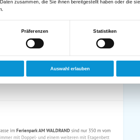
schirrtücher inkl.
Handtücher inkl.
 Daten zusammen, die Sie ihnen bereitgestellt haben oder die s
randkorb am Strand
Bollerwagen
n.
Präferenzen
Statistiken
ühstück möglich
Halbpension möglich
Auswahl erlauben
rasse im
Ferienpark AM WALDRAND
sind nur 350 m vom
fzimmer mit Doppel- und einem weiteren mit Etagenbett