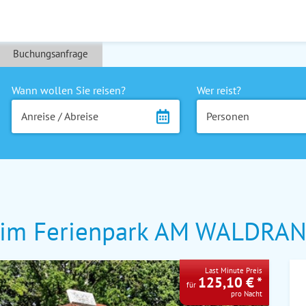
Buchungsanfrage
Wann wollen Sie reisen?
Wer reist?
Anreise / Abreise
Personen
A im Ferienpark AM WALDRA
Last Minute Preis
125,10 € *
für
pro Nacht