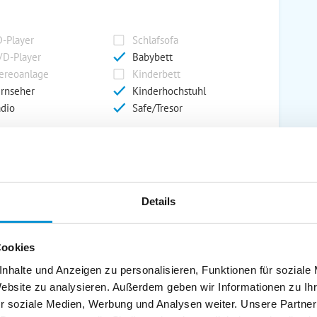
-Player
Schlafsofa
D-Player
Babybett
ereoanlage
Kinderbett
rnseher
Kinderhochstuhl
dio
Safe/Tresor
rport
Grill
rkplatz
Grillplatz
Details
rage
Wintergarten
nderspielplatz
Swimmingpool
stellraum
Cookies
nhalte und Anzeigen zu personalisieren, Funktionen für soziale
Website zu analysieren. Außerdem geben wir Informationen zu I
r soziale Medien, Werbung und Analysen weiter. Unsere Partner