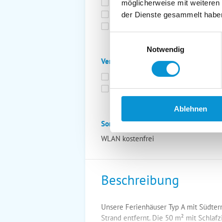
Bettwäsche inkl.
Ge
möglicherweise mit weiteren
Fahrräder
St
der Dienste gesammelt habe
Kurtaxfrei
Einwilligungsauswahl
Notwendig
Verpflegung:
Brötchenservice
Fr
Vollpension möglich
Ablehnen
Sonstiges:
WLAN kostenfrei
Beschreibung
Unsere Ferienhäuser Typ A mit Südter
Strand entfernt. Die 50 m² mit Schla