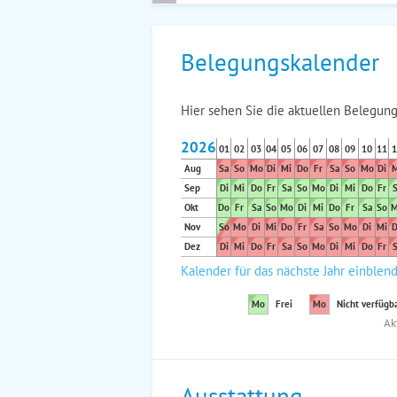
Belegungskalender
Hier sehen Sie die aktuellen Belegung
2026
01
02
03
04
05
06
07
08
09
10
11
1
Aug
Sa
So
Mo
Di
Mi
Do
Fr
Sa
So
Mo
Di
M
Sep
Di
Mi
Do
Fr
Sa
So
Mo
Di
Mi
Do
Fr
S
Okt
Do
Fr
Sa
So
Mo
Di
Mi
Do
Fr
Sa
So
M
Nov
So
Mo
Di
Mi
Do
Fr
Sa
So
Mo
Di
Mi
D
Dez
Di
Mi
Do
Fr
Sa
So
Mo
Di
Mi
Do
Fr
S
Kalender für das nächste Jahr einblen
Mo
Frei
Mo
Nicht verfügb
Ak
Ausstattung