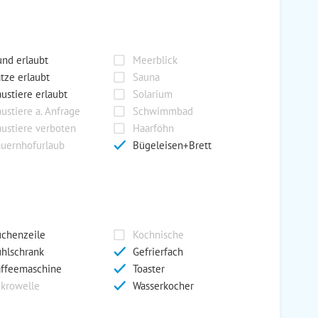
nd erlaubt
Meerblick
tze erlaubt
Sauna
ustiere erlaubt
Solarium
ustiere a. Anfrage
Schwimmbad
ustiere verboten
Haarföhn
uernhofurlaub
Bügeleisen+Brett
chenzeile
Kochnische
hlschrank
Gefrierfach
ffeemaschine
Toaster
krowelle
Wasserkocher