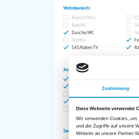
Wohnbereich:
Kamin/Ofen
CD
Bad/WC
DV
Dusche/WC
St
Telefon
Fe
SAT/Kabel-TV
Ra
Außenanlage:
Garten/Liegewiese
Ca
Gartenstühle
Pa
Zustimmung
Liegen
Ga
Terrasse
Ki
Balkon
Ab
Diese Webseite verwendet 
Wir verwenden Cookies, um I
und die Zugriffe auf unsere 
Service:
Website an unsere Partner fü