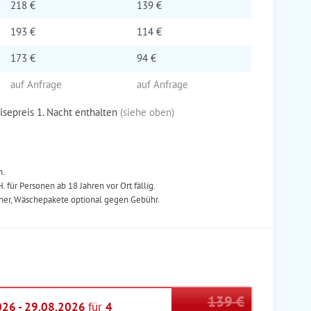
218 €
139 €
193 €
114 €
173 €
94 €
auf Anfrage
auf Anfrage
eisepreis 1. Nacht enthalten
(siehe oben)
h.
H. für Personen ab 18 Jahren vor Ort fällig.
ner, Wäschepakete optional gegen Gebühr.
139 €
026 - 29.08.2026
für
4