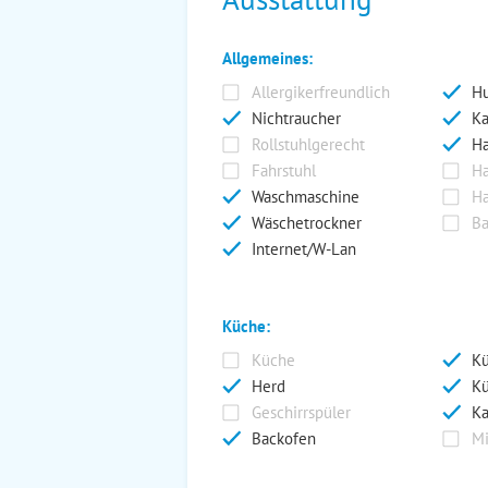
Allgemeines:
Allergikerfreundlich
Hu
Nichtraucher
Ka
Rollstuhlgerecht
Ha
Fahrstuhl
Ha
Waschmaschine
Ha
Wäschetrockner
Ba
Internet/W-Lan
Küche:
Küche
Kü
Herd
Kü
Geschirrspüler
Ka
Backofen
Mi