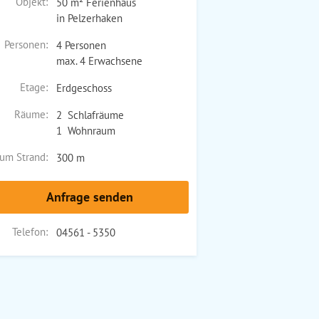
Objekt:
50 m² Ferienhaus
in Pelzerhaken
Personen:
4 Personen
max. 4 Erwachsene
Etage:
Erdgeschoss
Räume:
2 Schlafräume
1 Wohnraum
um Strand:
300 m
Anfrage senden
Telefon:
04561 - 5350