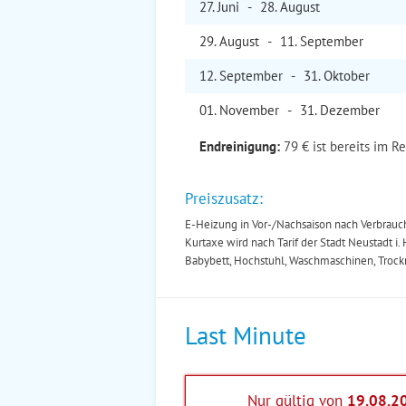
27. Jun
i
-
28. Aug
ust
29. Aug
ust
-
11. Sep
tember
12. Sep
tember
-
31. Okt
ober
01. Nov
ember
-
31. Dez
ember
Endreinigung:
79 € ist bereits im R
Preiszusatz:
E-Heizung in Vor-/Nachsaison nach Verbrauc
Kurtaxe wird nach Tarif der Stadt Neustadt i. 
Babybett, Hochstuhl, Waschmaschinen, Trock
Last Minute
Nur gültig von
19.08.2