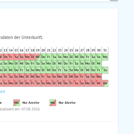
sdaten der Unterkunft.
2
13
14
15
16
17
18
19
20
21
22
23
24
25
26
27
28
29
30
31
i
Do
Fr
Sa
So
Mo
Di
Mi
Do
Fr
Sa
So
Mo
Di
Mi
Do
Fr
Sa
So
Mo
a
So
Mo
Di
Mi
Do
Fr
Sa
So
Mo
Di
Mi
Do
Fr
Sa
So
Mo
Di
Mi
o
Di
Mi
Do
Fr
Sa
So
Mo
Di
Mi
Do
Fr
Sa
So
Mo
Di
Mi
Do
Fr
Sa
o
Fr
Sa
So
Mo
Di
Mi
Do
Fr
Sa
So
Mo
Di
Mi
Do
Fr
Sa
So
Mo
a
So
Mo
Di
Mi
Do
Fr
Sa
So
Mo
Di
Mi
Do
Fr
Sa
So
Mo
Di
Mi
Do
den
ar
Mo
Nur Anreise
Mo
Nur Abreise
tualisiert am: 07.08.2026