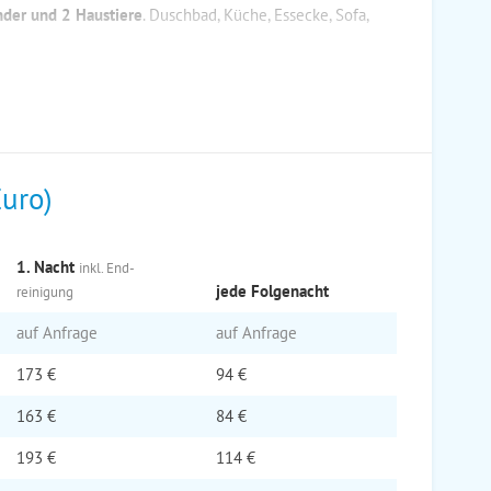
inder und 2 Haustiere
. Duschbad, Küche, Essecke, Sofa,
Euro)
1. Nacht
inkl. End­
jede Folge­nacht
reinigung
auf Anfrage
auf Anfrage
173 €
94 €
163 €
84 €
193 €
114 €