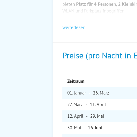
bieten
Platz für 4 Personen, 2 Kleink
WLAN und Parkplatz inbegriffen.
weiterlesen
Preise (pro Nacht in 
Zeitraum
01. Jan
uar
-
26. Mär
z
27. Mär
z
-
11. Apr
il
12. Apr
il
-
29. Mai
30. Mai
-
26. Jun
i