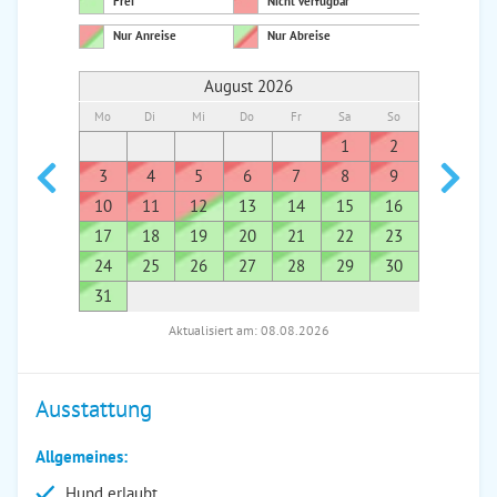
Frei
Nicht verfügbar
Nur Anreise
Nur Abreise
August 2026
Mo
Di
Mi
Do
Fr
Sa
So
Mo
Di
1
2
1
3
4
5
6
7
8
9
7
8
10
11
12
13
14
15
16
14
1
17
18
19
20
21
22
23
21
2
24
25
26
27
28
29
30
28
2
31
Aktualisiert am: 08.08.2026
Ausstattung
Allgemeines:
Hund erlaubt