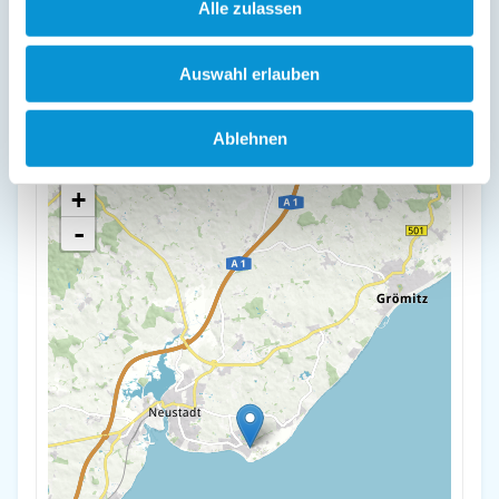
Alle zulassen
Lage & Adresse des Objektes
Appartement im Ferienpark AM WALDRAND
Auswahl erlauben
Wiesenstr. 23
23730 Pelzerhaken
Ablehnen
+
-