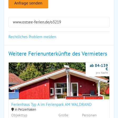
Anfrage senden
www.ostsee-ferien.de/o3219
Rechtliches Problem melden
Weitere Ferienunterkünfte des Vermieters
ab 84-139
€
pro Nacht
Ferienhaus Typ A im Ferienpark AM WALDRAND
in Pelzerhaken
Objekttyp
Größe
Personen