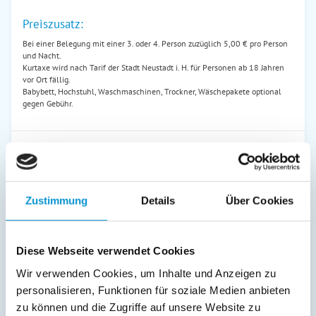
Preiszusatz:
Bei einer Belegung mit einer 3. oder 4. Person zuzüglich 5,00 € pro Person
und Nacht.
Kurtaxe wird nach Tarif der Stadt Neustadt i. H. für Personen ab 18 Jahren
vor Ort fällig.
Babybett, Hochstuhl, Waschmaschinen, Trockner, Wäschepakete optional
gegen Gebühr.
Last Minute
Nur gültig von
12.08.2026
99 €
- 29.08.2026
für
2
Zustimmung
Details
Über Cookies
89,10
€ *
Personen
pro
Nacht
Diese Webseite verwendet Cookies
Wir verwenden Cookies, um Inhalte und Anzeigen zu
personalisieren, Funktionen für soziale Medien anbieten
zu können und die Zugriffe auf unsere Website zu