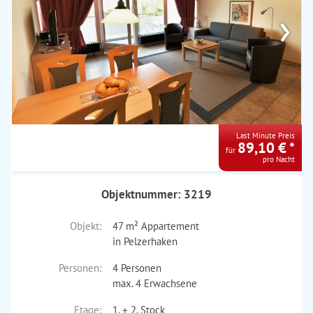
›
Last Minute Preis
89,10 € *
für
pro Nacht
Objektnummer: 3219
Objekt:
47 m² Appartement
in Pelzerhaken
Personen:
4 Personen
max. 4 Erwachsene
Etage:
1. + 2. Stock