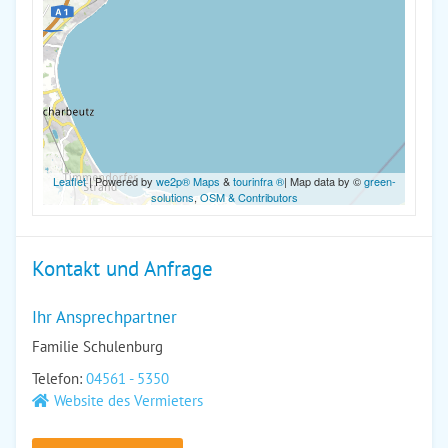
Leaflet
| Powered by
we2p® Maps
&
tourinfra ®
| Map data by ©
green-
solutions
,
OSM & Contributors
Kontakt und Anfrage
Ihr Ansprechpartner
Familie Schulenburg
Telefon:
04561 - 5350
Website des Vermieters