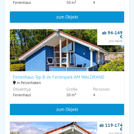
Ferienhaus
50 m²
4
zum Objekt
ab 94-149
€
pro Nacht
Ferienhaus Typ B im Ferienpark AM WALDRAND
in Pelzerhaken
Objekttyp
Größe
Personen
Ferienhaus
50 m²
4
zum Objekt
ab 119-174
€
pro Nacht