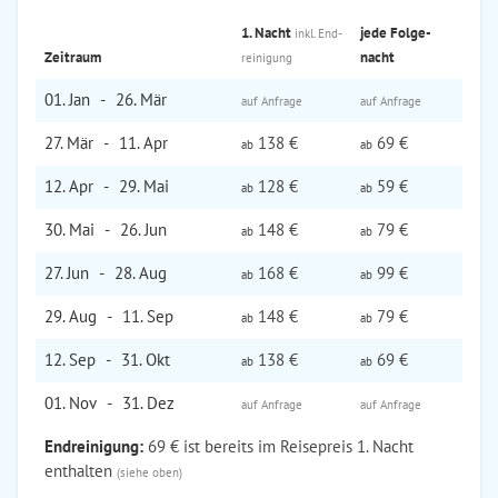
1. Nacht
jede Folge­
inkl. End­
Zeitraum
nacht
reinigung
01. Jan
-
26. Mär
auf Anfrage
auf Anfrage
27. Mär
-
11. Apr
138 €
69 €
ab
ab
12. Apr
-
29. Mai
128 €
59 €
ab
ab
30. Mai
-
26. Jun
148 €
79 €
ab
ab
27. Jun
-
28. Aug
168 €
99 €
ab
ab
29. Aug
-
11. Sep
148 €
79 €
ab
ab
12. Sep
-
31. Okt
138 €
69 €
ab
ab
01. Nov
-
31. Dez
auf Anfrage
auf Anfrage
Endreinigung:
69 € ist bereits im Reisepreis 1. Nacht
enthalten
(siehe oben)