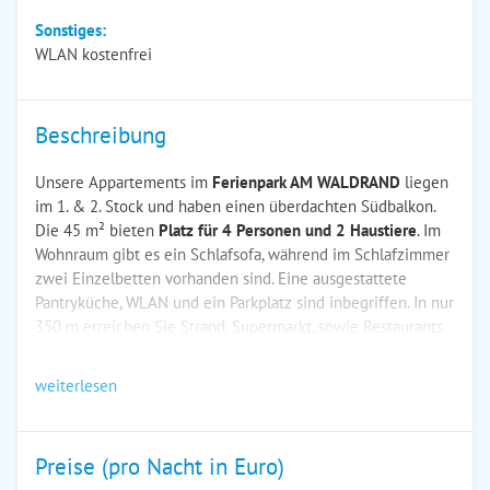
Sonstiges:
WLAN kostenfrei
Beschreibung
Unsere Appartements im
Ferienpark AM WALDRAND
liegen
im 1. & 2. Stock und haben einen überdachten Südbalkon.
Die 45 m² bieten
Platz für 4 Personen und 2 Haustiere
. Im
Wohnraum gibt es ein Schlafsofa, während im Schlafzimmer
zwei Einzelbetten vorhanden sind. Eine ausgestattete
Pantryküche, WLAN und ein Parkplatz sind inbegriffen. In nur
350 m erreichen Sie Strand, Supermarkt, sowie Restaurants.
weiterlesen
Preise (pro Nacht in Euro)