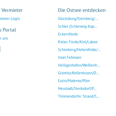
r Vermieter
Die Ostsee entdecken
mieter-Login
Glücksburg/Steinberg/...
Schlei (Schleswig-Kap...
s Portal
Eckernförde
r uns
Kieler Förde/Kiel/Laboe
Schönberg/Hohenfelde/...
Insel Fehmarn
Heiligenhafen/Weißenh...
Grömitz/Kellenhusen/D...
Eutin/Malente/Plön
Neustadt/Sierksdorf/P...
Timmendorfer Strand/S...