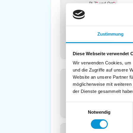
PLZ
*
und
Ort
*
:
Land
*
:
Deuts
Telefon
*
:
Zustimmung
Mobil:
E-Mail:
Diese Webseite verwendet 
Wir verwenden Cookies, um I
Freier Kommentar an Vermieter
und die Zugriffe auf unsere 
Website an unsere Partner fü
möglicherweise mit weiteren
der Dienste gesammelt habe
Einwilligungsauswahl
Notwendig
Kopie der Nachricht per Mail z