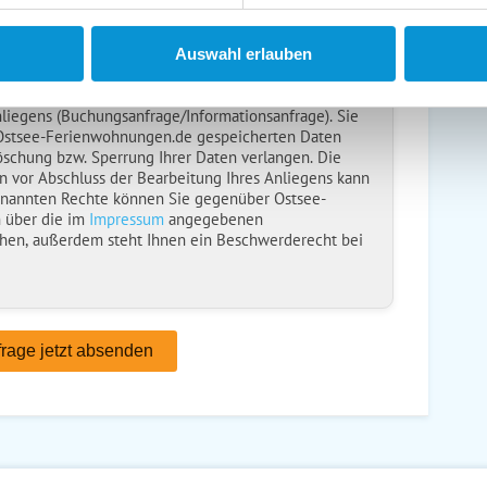
en anfordern
ise
gelesen und bin damit einverstanden.
Auswahl erlauben
ebt, verarbeitet und nutzt Ihre personenbezogenen
nliegens (Buchungsanfrage/Informationsanfrage). Sie
 Ostsee-Ferienwohnungen.de gespeicherten Daten
öschung bzw. Sperrung Ihrer Daten verlangen. Die
n vor Abschluss der Bearbeitung Ihres Anliegens kann
enannten Rechte können Sie gegenüber Ostsee-
 über die im
Impressum
angegebenen
hen, außerdem steht Ihnen ein Beschwerderecht bei