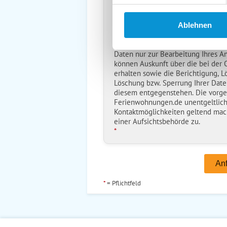
Reiseversicherungs­information
Ich habe die
Datenschutzhinwe
Ablehnen
*
Ostsee-Ferienwohnungen.de erh
Daten nur zur Bearbeitung Ihres A
können Auskunft über die bei der
erhalten sowie die Berichtigung, L
Löschung bzw. Sperrung Ihrer Date
diesem entgegenstehen. Die vorg
Ferienwohnungen.de unentgeltlich
Kontaktmöglichkeiten geltend mac
einer Aufsichtsbehörde zu.
*
*
= Pflichtfeld