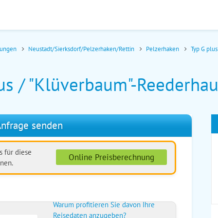
nungen
Neustadt/Sierksdorf/Pelzerhaken/Rettin
Pelzerhaken
Typ G plu
lus / "Klüverbaum"-Reederhau
nfrage senden
 für diese
Online Preisberechnung
nen.
Warum profitieren Sie davon Ihre
Reisedaten anzugeben?