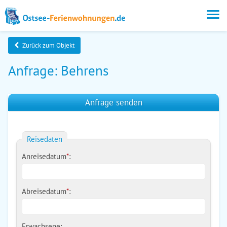
Zurück zum Objekt
Anfrage: Behrens
Anfrage senden
Reisedaten
Anreisedatum
*
:
Abreisedatum
*
:
Erwachsene: