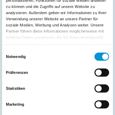
personalisieren, Funktionen für soziale Medien anbieten
zu können und die Zugriffe auf unsere Website zu
Kopie der Nachricht per Mail zusenden
analysieren. Außerdem geben wir Informationen zu Ihrer
Verwendung unserer Website an unsere Partner für
Reiseversicherungs­informationen anfordern
soziale Medien, Werbung und Analysen weiter. Unsere
Ich habe die
Datenschutzhinweise
gelesen und bin
Partner führen diese Informationen möglicherweise mit
damit einverstanden.
*
weiteren Daten zusammen, die Sie ihnen bereitgestellt
Ostsee-Ferienwohnungen.de erhebt, verarbeitet und
haben oder die sie im Rahmen Ihrer Nutzung der Dienste
nutzt Ihre personenbezogenen Daten nur zur
gesammelt haben.
Bearbeitung Ihres Anliegens
Einwilligungsauswahl
(Buchungsanfrage/Informationsanfrage). Sie können
Notwendig
Auskunft über die bei der Ostsee-Ferienwohnungen.de
gespeicherten Daten erhalten sowie die Berichtigung,
Löschung bzw. Sperrung Ihrer Daten verlangen. Die
Präferenzen
Löschung bzw. Sperrung Ihrer Daten vor Abschluss der
Bearbeitung Ihres Anliegens kann diesem
entgegenstehen. Die vorgenannten Rechte können Sie
Statistiken
gegenüber Ostsee-Ferienwohnungen.de unentgeltlich
über die im
Impressum
angegebenen
Kontaktmöglichkeiten geltend machen, außerdem steht
Marketing
Ihnen ein Beschwerderecht bei einer Aufsichtsbehörde
zu.
*