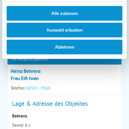
Alle zulassen
*
= Pflichtfeld
Auswahl erlauben
Kontaktdaten
Ablehnen
Ihr Ansprechpartner
Heinz Behrens
Frau Elfi Iwan
Telefon:
04561 - 9566
Lage & Adresse des Objektes
Behrens
Seestr. 6 c