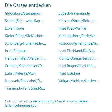
Die Ostsee entdecken
Glücksburg/Steinberg/...
Lübeck-Travemünde
Schlei (Schleswig-Kap...
Klützer Winkel/Bolten...
Eckernförde
Insel Poel/Wismar
Kieler Förde/Kiel/Laboe
Kühlungsborn/Rerik/Ne...
Schönberg/Hohenfelde/...
Rostock-Warnemünde/Gr...
Insel Fehmarn
Insel Fischland/Darß/...
Heiligenhafen/Weißenh...
Ribnitz-Damgarten/Str...
Grömitz/Kellenhusen/D...
Insel Rügen/Insel Hid...
Eutin/Malente/Plön
Insel Usedom
Neustadt/Sierksdorf/P...
Wolgast/Anklam/Uecker...
Timmendorfer Strand/S...
© 1999 - 2026 by
secra bookings GmbH
•
www.ostsee-
ferienwohnungen.de