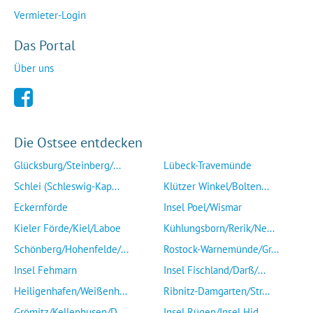
Vermieter-Login
Das Portal
Über uns
Die Ostsee entdecken
Glücksburg/Steinberg/...
Lübeck-Travemünde
Schlei (Schleswig-Kap...
Klützer Winkel/Bolten...
Eckernförde
Insel Poel/Wismar
Kieler Förde/Kiel/Laboe
Kühlungsborn/Rerik/Ne...
Schönberg/Hohenfelde/...
Rostock-Warnemünde/Gr...
Insel Fehmarn
Insel Fischland/Darß/...
Heiligenhafen/Weißenh...
Ribnitz-Damgarten/Str...
Grömitz/Kellenhusen/D...
Insel Rügen/Insel Hid...