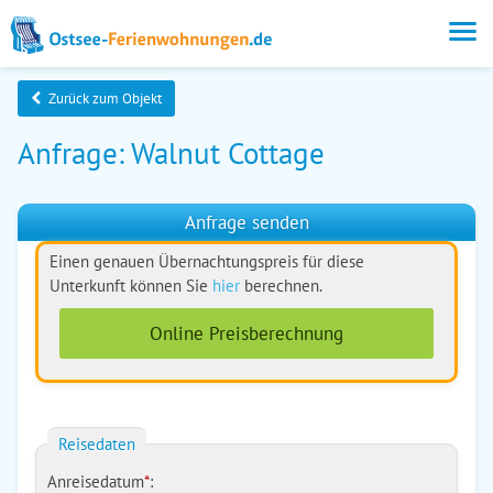
Zurück zum Objekt
Anfrage: Walnut Cottage
Anfrage senden
Einen genauen Übernachtungspreis für diese
Unterkunft können Sie
hier
berechnen.
Online Preisberechnung
Reisedaten
Anreisedatum
*
: