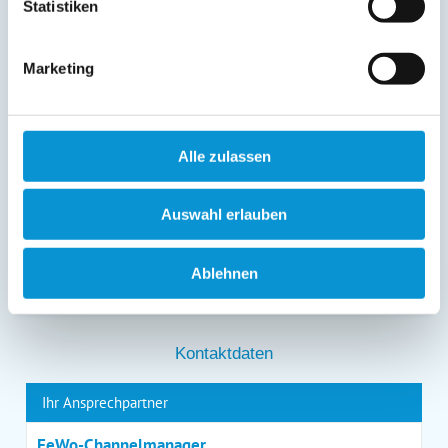
Statistiken
gespeicherten Daten erhalten sowie die Berichtigung,
Löschung bzw. Sperrung Ihrer Daten verlangen. Die
Löschung bzw. Sperrung Ihrer Daten vor Abschluss der
Bearbeitung Ihres Anliegens kann diesem
Marketing
entgegenstehen. Die vorgenannten Rechte können Sie
gegenüber Ostsee-Ferienwohnungen.de unentgeltlich
über die im
Impressum
angegebenen
Kontaktmöglichkeiten geltend machen, außerdem steht
Alle zulassen
Ihnen ein Beschwerderecht bei einer Aufsichtsbehörde
zu.
*
Auswahl erlauben
Ablehnen
*
= Pflichtfeld
Kontaktdaten
Ihr Ansprechpartner
FeWo-Channelmanager