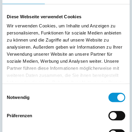
Freier Kommentar an Vermieter
Diese Webseite verwendet Cookies
Wir verwenden Cookies, um Inhalte und Anzeigen zu
personalisieren, Funktionen für soziale Medien anbieten
zu können und die Zugriffe auf unsere Website zu
analysieren. Außerdem geben wir Informationen zu Ihrer
Verwendung unserer Website an unsere Partner für
soziale Medien, Werbung und Analysen weiter. Unsere
Partner führen diese Informationen möglicherweise mit
Kopie der Nachricht per Mail zusenden
weiteren Daten zusammen, die Sie ihnen bereitgestellt
Reiseversicherungs­informationen anfordern
haben oder die sie im Rahmen Ihrer Nutzung der Dienste
Ich habe die
Datenschutzhinweise
gelesen und bin
gesammelt haben.
Einwilligungsauswahl
damit einverstanden.
Notwendig
*
Ostsee-Ferienwohnungen.de erhebt, verarbeitet und
nutzt Ihre personenbezogenen Daten nur zur
Präferenzen
Bearbeitung Ihres Anliegens
(Buchungsanfrage/Informationsanfrage). Sie können
Auskunft über die bei der Ostsee-Ferienwohnungen.de