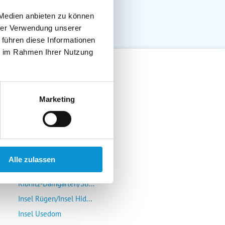
 Medien anbieten zu können
hrer Verwendung unserer
 führen diese Informationen
ie im Rahmen Ihrer Nutzung
Lübeck-Travemünde
Marketing
Klützer Winkel/Bolten...
Insel Poel/Wismar
Kühlungsborn/Rerik/Ne...
Rostock-Warnemünde/Gr...
Alle zulassen
Insel Fischland/Darß/...
Ribnitz-Damgarten/Str...
Insel Rügen/Insel Hid...
Insel Usedom