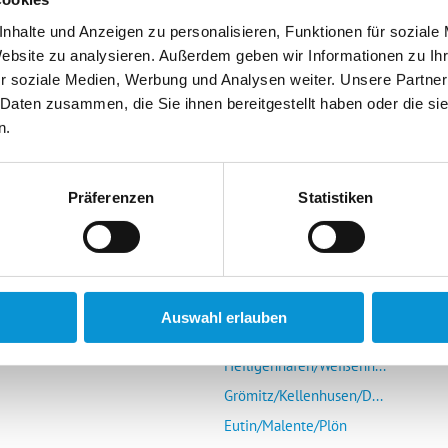
nhalte und Anzeigen zu personalisieren, Funktionen für soziale
Website zu analysieren. Außerdem geben wir Informationen zu I
r soziale Medien, Werbung und Analysen weiter. Unsere Partner
 Daten zusammen, die Sie ihnen bereitgestellt haben oder die s
n.
r Vermieter
Die Ostsee entdecken
mieter-Login
Glücksburg/Steinberg/...
Präferenzen
Statistiken
Schlei (Schleswig-Kap...
s Portal
Eckernförde
r uns
Kieler Förde/Kiel/Laboe
Schönberg/Hohenfelde/...
Auswahl erlauben
Insel Fehmarn
Heiligenhafen/Weißenh...
Grömitz/Kellenhusen/D...
Eutin/Malente/Plön