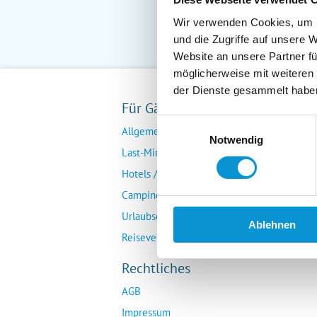
Wir verwenden Cookies, um I
und die Zugriffe auf unsere 
Website an unsere Partner fü
möglicherweise mit weiteren
der Dienste gesammelt habe
Für Gäste
Fü
Einwilligungsauswahl
Allgemeine Buchungsanfrage
Ver
Notwendig
Last-Minute-Angebote
Da
Hotels / Pensionen
Übe
Campingplätze
Urlaubsgesuche
Ablehnen
Reiseversicherung
Rechtliches
AGB
Impressum