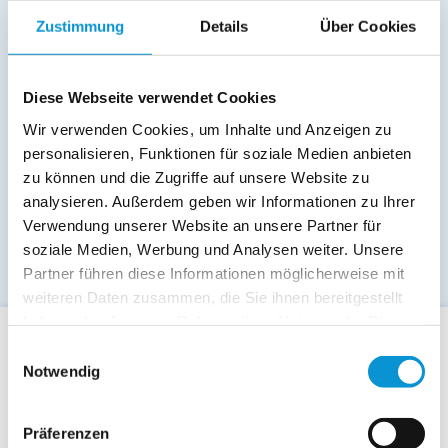
Zustimmung
Details
Über Cookies
Diese Webseite verwendet Cookies
Wir verwenden Cookies, um Inhalte und Anzeigen zu
personalisieren, Funktionen für soziale Medien anbieten
zu können und die Zugriffe auf unsere Website zu
analysieren. Außerdem geben wir Informationen zu Ihrer
Verwendung unserer Website an unsere Partner für
soziale Medien, Werbung und Analysen weiter. Unsere
Partner führen diese Informationen möglicherweise mit
weiteren Daten zusammen, die Sie ihnen bereitgestellt
haben oder die sie im Rahmen Ihrer Nutzung der Dienste
gesammelt haben.
Einwilligungsauswahl
Für Gäste
Notwendig
Allgemeine Buchungsanfrage
Last-Minute-Angebote
Präferenzen