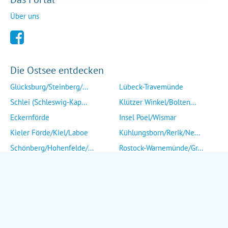
Über uns
Die Ostsee entdecken
Glücksburg/Steinberg/...
Lübeck-Travemünde
Schlei (Schleswig-Kap...
Klützer Winkel/Bolten...
Eckernförde
Insel Poel/Wismar
Kieler Förde/Kiel/Laboe
Kühlungsborn/Rerik/Ne...
Schönberg/Hohenfelde/...
Rostock-Warnemünde/Gr...
Insel Fehmarn
Insel Fischland/Darß/...
Heiligenhafen/Weißenh...
Ribnitz-Damgarten/Str...
Grömitz/Kellenhusen/D...
Insel Rügen/Insel Hid...
Eutin/Malente/Plön
Insel Usedom
Neustadt/Sierksdorf/P...
Wolgast/Anklam/Uecker...