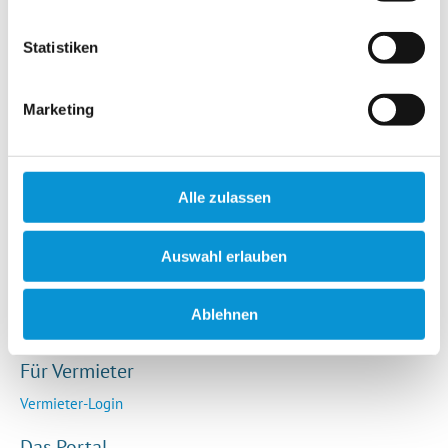
Hotels / Pensionen
Campingplätze
Statistiken
Urlaubsgesuche
Reiseversicherung
Marketing
Rechtliches
AGB
Alle zulassen
Impressum
Datenschutz
Auswahl erlauben
So funktioniert die Plattform
Cookie-Erklärung
Ablehnen
Barrierefreiheitserklärung
Für Vermieter
Vermieter-Login
Das Portal